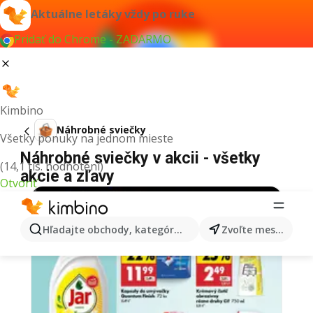
Aktuálne letáky vždy po ruke
Pridať do Chrome - ZADARMO
Kimbino
Náhrobné sviečky
Všetky ponuky na jednom mieste
Náhrobné sviečky v akcii - všetky
(14,1 tis. hodnotení)
akcie a zľavy
Otvoriť
Hľadajte obchody, kategórie, produkty...
Zvoľte mesto