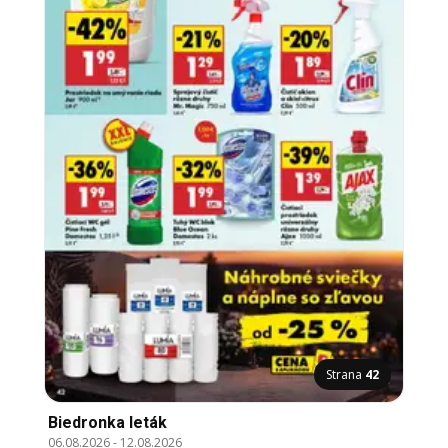
Strana
42
Biedronka leták
06.08.2026
-
12.08.2026