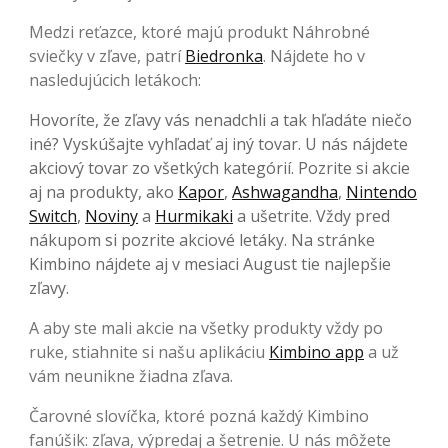
Medzi reťazce, ktoré majú produkt Náhrobné
sviečky v zľave, patrí
Biedronka
. Nájdete ho v
nasledujúcich letákoch:
Hovoríte, že zľavy vás nenadchli a tak hľadáte niečo
iné? Vyskúšajte vyhľadať aj iný tovar. U nás nájdete
akciový tovar zo všetkých kategórií. Pozrite si akcie
aj na produkty, ako
Kapor
,
Ashwagandha
,
Nintendo
Switch
,
Noviny
a
Hurmikaki
a ušetrite. Vždy pred
nákupom si pozrite akciové letáky. Na stránke
Kimbino nájdete aj v mesiaci August tie najlepšie
zľavy.
A aby ste mali akcie na všetky produkty vždy po
ruke, stiahnite si našu aplikáciu
Kimbino app
a už
vám neunikne žiadna zľava.
Čarovné slovíčka, ktoré pozná každý Kimbino
fanúšik: zľava, výpredaj a šetrenie. U nás môžete