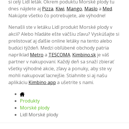
si celý Lidl leták. Okrem poduktu Morské plody tu
dnes nájdete aj
Pizza
,
Kiwi
,
Mango
,
Maslo
a
Med
.
Nakúpte všetko čo potrebujete, ale výhodne!
Nenašli ste v letáku Lidl produkt Morské plody v
akcii? Alebo hľadáte ešte väčšiu zľavu? Vyskúšajte si
prelistovať aj ďalšie online letáky na tento alebo
budúci týždeň. Medzi obľúbené obchody patria
napríklad
Metro
a
TESCOMA
.
Kimbino.sk
je váš
partner v nakupovaní. Každý deň sa snaží zbierať
všetky výhodné akcie, zľavy a ponuky, aby ste vy
mohli nakupovať lacnejšie. Stiahnite si aj našu
aplikáciu
Kimbino app
a ušetrite s nami.
Produkty
Morské plody
Lidl Morské plody