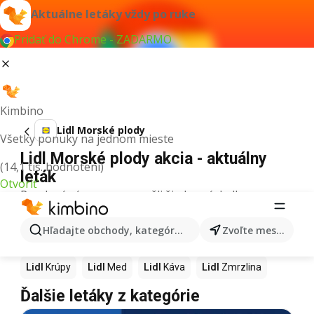
Aktuálne letáky vždy po ruke
Pridať do Chrome - ZADARMO
Kimbino
Lidl Morské plody
Všetky ponuky na jednom mieste
Lidl Morské plody akcia - aktuálny
(14,1 tis. hodnotení)
leták
Otvoriť
Pre daný výraz sme nenašli žiadne výsledky.
Ďalšie produkty v obchodoch Lidl
Hľadajte obchody, kategórie, produkty...
Zvoľte mesto
Lidl
Pizza
Lidl
Kiwi
Lidl
Mango
Lidl
Maslo
Lidl
Krúpy
Lidl
Med
Lidl
Káva
Lidl
Zmrzlina
Ďalšie letáky z kategórie