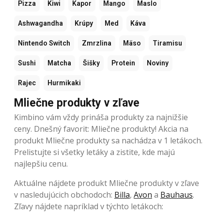
Pizza
Kiwi
Kapor
Mango
Maslo
Ashwagandha
Krúpy
Med
Káva
Nintendo Switch
Zmrzlina
Mäso
Tiramisu
Sushi
Matcha
Šišky
Protein
Noviny
Rajec
Hurmikaki
Mliečne produkty v zľave
Kimbino vám vždy prináša produkty za najnižšie
ceny. Dnešný favorit: Mliečne produkty! Akcia na
produkt Mliečne produkty sa nachádza v 1 letákoch.
Prelistujte si všetky letáky a zistite, kde majú
najlepšiu cenu.
Aktuálne nájdete produkt Mliečne produkty v zľave
v nasledujúcich obchodoch:
Billa
,
Avon
a
Bauhaus
.
Zľavy nájdete napríklad v týchto letákoch: