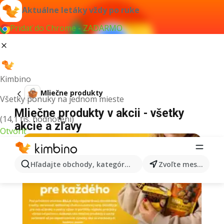
Aktuálne letáky vždy po ruke
Pridať do Chrome - ZADARMO
Kimbino
Mliečne produkty
Všetky ponuky na jednom mieste
Mliečne produkty v akcii - všetky
(14,1 tis. hodnotení)
akcie a zľavy
Otvoriť
Hľadajte obchody, kategórie, produkty...
Zvoľte mesto