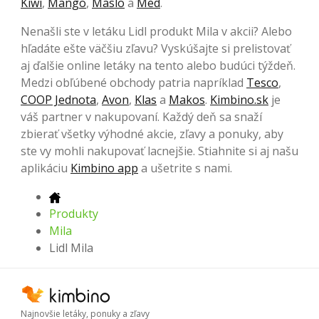
Kiwi
,
Mango
,
Maslo
a
Med
.
Nenašli ste v letáku Lidl produkt Mila v akcii? Alebo
hľadáte ešte väčšiu zľavu? Vyskúšajte si prelistovať
aj ďalšie online letáky na tento alebo budúci týždeň.
Medzi obľúbené obchody patria napríklad
Tesco
,
COOP Jednota
,
Avon
,
Klas
a
Makos
.
Kimbino.sk
je
váš partner v nakupovaní. Každý deň sa snaží
zbierať všetky výhodné akcie, zľavy a ponuky, aby
ste vy mohli nakupovať lacnejšie. Stiahnite si aj našu
aplikáciu
Kimbino app
a ušetrite s nami.
Produkty
Mila
Lidl Mila
Najnovšie letáky, ponuky a zľavy