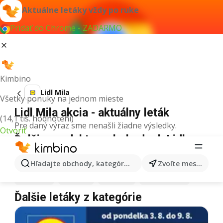
Aktuálne letáky vždy po ruke
Pridať do Chrome - ZADARMO
Kimbino
Lidl Mila
Všetky ponuky na jednom mieste
Lidl Mila akcia - aktuálny leták
(14,1 tis. hodnotení)
Pre daný výraz sme nenašli žiadne výsledky.
Otvoriť
Ďalšie produkty v obchodoch Lidl
Lidl
Pizza
Lidl
Kiwi
Lidl
Mango
Lidl
Maslo
Hľadajte obchody, kategórie, produkty...
Zvoľte mesto
Lidl
Krúpy
Lidl
Med
Lidl
Káva
Lidl
Zmrzlina
Ďalšie letáky z kategórie