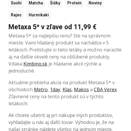
Sushi
Matcha
Šišky
Protein
Noviny
Rajec
Hurmikaki
Metaxa 5* v zľave od 11,99 €
Metaxa 5* za najlepšiu cenu? Ste na správnom
mieste. Vami hľadaný produkt sa nachádza v 5
letákoch. Prelistujte si tieto letáky a možno narazíte
aj na ďalšie skvelé ceny na obľúbené produkty.
Vďaka
Kimbino.sk
je hľadanie akcií rýchle a
jednoduché.
Aktuálne prebieha akcia na produkt Metaxa 5* v
obchodoch
Metro
,
1day
,
Klas
,
Makos
a
CBA Verex
.
Zľavnené ceny na tento produkt sú v týchto
letákoch:
Ak chcete ušetriť aj pri nákupe iných produktov,
vyhľadajte u nás aj ďalší tovar. Výhodou je, že na
našej stránke nájdete všetko na jednom mieste.