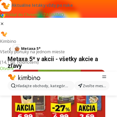
Aktuálne letáky vždy po ruke
Pridať do Chrome - ZADARMO
Kimbino
Metaxa 5*
Všetky ponuky na jednom mieste
Metaxa 5* v akcii - všetky akcie a
(14,1 tis. hodnotení)
zľavy
Otvoriť
Hľadajte obchody, kategórie, produkty...
Zvoľte mesto