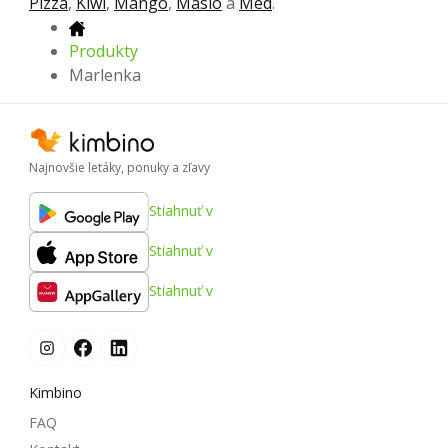
Pizza
,
Kiwi
,
Mango
,
Maslo
a
Med
.
Produkty
Marlenka
Najnovšie letáky, ponuky a zľavy
Stiahnuť v
Stiahnuť v
Stiahnuť v
Kimbino
FAQ