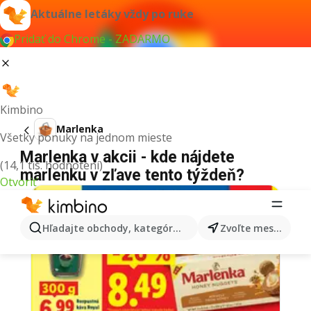
Aktuálne letáky vždy po ruke
Pridať do Chrome - ZADARMO
Kimbino
Marlenka
Všetky ponuky na jednom mieste
Marlenka v akcii - kde nájdete
(14,1 tis. hodnotení)
marlenku v zľave tento týždeň?
Otvoriť
Hľadajte obchody, kategórie, produkty...
Zvoľte mesto