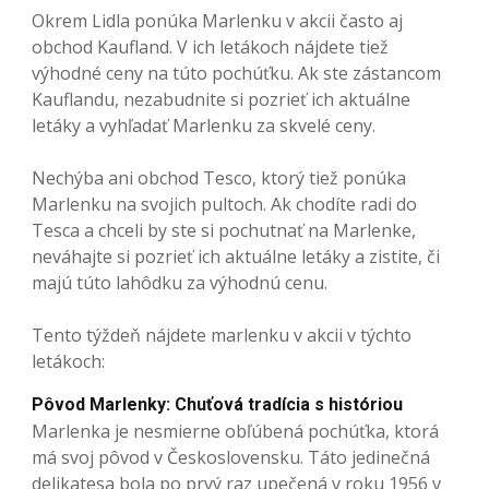
Okrem Lidla ponúka Marlenku v akcii často aj
obchod Kaufland. V ich letákoch nájdete tiež
výhodné ceny na túto pochúťku. Ak ste zástancom
Kauflandu, nezabudnite si pozrieť ich aktuálne
letáky a vyhľadať Marlenku za skvelé ceny.
Nechýba ani obchod Tesco, ktorý tiež ponúka
Marlenku na svojich pultoch. Ak chodíte radi do
Tesca a chceli by ste si pochutnať na Marlenke,
neváhajte si pozrieť ich aktuálne letáky a zistite, či
majú túto lahôdku za výhodnú cenu.
Tento týždeň nájdete marlenku v akcii v týchto
letákoch:
Pôvod Marlenky: Chuťová tradícia s históriou
Marlenka je nesmierne obľúbená pochúťka, ktorá
má svoj pôvod v Československu. Táto jedinečná
delikatesa bola po prvý raz upečená v roku 1956 v