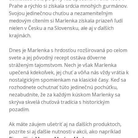
Prahe a rýchlo si získala srdcia mnohých gurmánov.
Svojou jedinečnou chuťou a nezameniteľným
medovým cítením si Marlenka získala priazeň ľudí
nielen v Česku a na Slovensku, ale aj v ďalších
krajinách.
Dnes je Marlenka s hrdosťou rozširovaná po celom
svete a jej pôvodný recept ostáva dôverne
stráženým tajomstvom. Nech je však Marlenka
upečená kdekoľvek, jej chuť a vôňa nás vždy vrátia k
nostalgickým spomienkam na klasické časy. Keď sa
rozhodnete ochutnať túto jedinečnú pochúťku,
nezabudnite, že za každým kúskom Marlenky sa
skrýva skvelá chuťová tradícia s historickým
pozadím.
Ak máte záujem ušetriť aj na ďalších produktoch,
pozrite si aj ďalšie nutnosti v akcii, ako napríklad