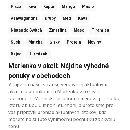
Pizza
Kiwi
Kapor
Mango
Maslo
Ashwagandha
Krúpy
Med
Káva
Nintendo Switch
Zmrzlina
Mäso
Tiramisu
Sushi
Matcha
Šišky
Protein
Noviny
Rajec
Hurmikaki
Marlenka v akcii: Nájdite výhodné
ponuky v obchodoch
Vitajte na našej stránke venovanej aktuálnym
akciám a ponukám na Marlenku v rôznych
obchodoch. Marlenka je lahodná medová pochúťka,
ktorú obľubujú mnohí gurmáni, a preto sme pre
vás pripravili prehľad aktuálnych letákov, kde
môžete nájsť túto výnimočnú pochúťku za skvelú
cenu.