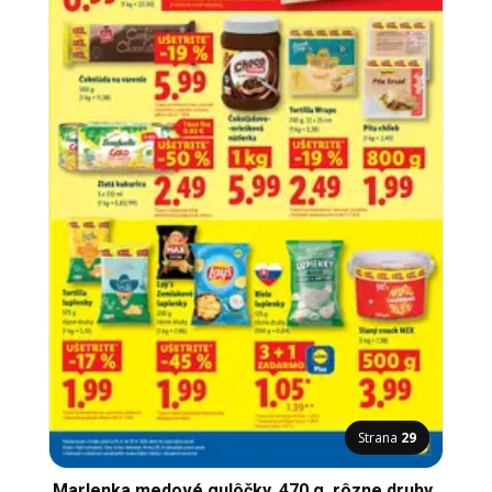
Strana
29
Marlenka medové gulôčky, 470 g, rôzne druhy