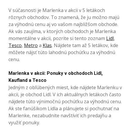
V súčasnosti je Marlenka v akcii v 5 letákoch
rôznych obchodov. To znamená, že ju možno majú
za výhodnú cenu aj vo vašom najbližšom obchode.
Ak vás zaujíma, v ktorých obchodoch je Marlenka
momentálne v akcii, pozrite si tento zoznam
Lidl
,
Tesco
,
Metro
a
Klas
. Nájdete tam až 5 letákov, kde
môžete nájsť túto lahodnú pochúťku za výhodnú
cenu.
Marlenka v akcii: Ponuky v obchodoch Lidl,
Kaufland a Tesco
Jedným z obľúbených miest, kde nájdete Marlenku v
akcii, je obchod Lidl. V ich aktuálnych letákoch často
nájdete túto výnimočnú pochúťku za výhodnú cenu.
Ak ste fanúšikom Lidla a plánujete si pochutnať na
Marlenke, nezabudnite navštíviť ich predajňu a
využiť ponuky.