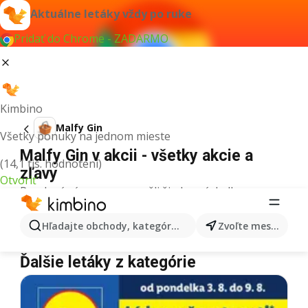
Aktuálne letáky vždy po ruke
Pridať do Chrome - ZADARMO
Kimbino
Malfy Gin
Všetky ponuky na jednom mieste
Malfy Gin v akcii - všetky akcie a
(14,1 tis. hodnotení)
zľavy
Otvoriť
Pre daný výraz sme nenašli žiadne výsledky.
Malfy Gin v akcii - Kde kúpiť?
Hľadajte obchody, kategórie, produkty...
Zvoľte mesto
Tesco
Malfy Gin
Lidl
Malfy Gin
Kaufland
Malfy Gin
Ďalšie letáky z kategórie