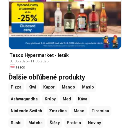
Tesco Hypermarket - leták
05.08.2026
-
11.08.2026
Tesco
Ďalšie obľúbené produkty
Pizza
Kiwi
Kapor
Mango
Maslo
Ashwagandha
Krúpy
Med
Káva
Nintendo Switch
Zmrzlina
Mäso
Tiramisu
Sushi
Matcha
Šišky
Protein
Noviny