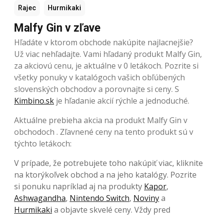
Rajec
Hurmikaki
Malfy Gin v zľave
Hľadáte v ktorom obchode nakúpite najlacnejšie?
Už viac nehľadajte. Vami hľadaný produkt Malfy Gin,
za akciovú cenu, je aktuálne v 0 letákoch. Pozrite si
všetky ponuky v katalógoch vašich obľúbených
slovenských obchodov a porovnajte si ceny. S
Kimbino.sk
je hľadanie akcií rýchle a jednoduché.
Aktuálne prebieha akcia na produkt Malfy Gin v
obchodoch . Zľavnené ceny na tento produkt sú v
týchto letákoch:
V prípade, že potrebujete toho nakúpiť viac, kliknite
na ktorýkoľvek obchod a na jeho katalógy. Pozrite
si ponuku napríklad aj na produkty
Kapor
,
Ashwagandha
,
Nintendo Switch
,
Noviny
a
Hurmikaki
a objavte skvelé ceny. Vždy pred