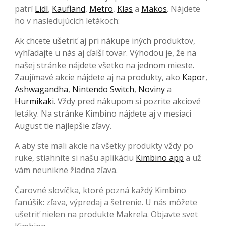
patrí
Lidl
,
Kaufland
,
Metro
,
Klas
a
Makos
. Nájdete
ho v nasledujúcich letákoch:
Ak chcete ušetriť aj pri nákupe iných produktov,
vyhľadajte u nás aj ďalší tovar. Výhodou je, že na
našej stránke nájdete všetko na jednom mieste.
Zaujímavé akcie nájdete aj na produkty, ako
Kapor
,
Ashwagandha
,
Nintendo Switch
,
Noviny
a
Hurmikaki
. Vždy pred nákupom si pozrite akciové
letáky. Na stránke Kimbino nájdete aj v mesiaci
August tie najlepšie zľavy.
A aby ste mali akcie na všetky produkty vždy po
ruke, stiahnite si našu aplikáciu
Kimbino app
a už
vám neunikne žiadna zľava.
Čarovné slovíčka, ktoré pozná každý Kimbino
fanúšik: zľava, výpredaj a šetrenie. U nás môžete
ušetriť nielen na produkte Makrela. Objavte svet