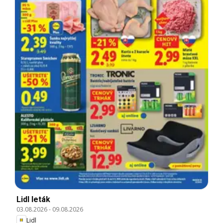
Lidl leták
03.08.2026
-
09.08.2026
Lidl