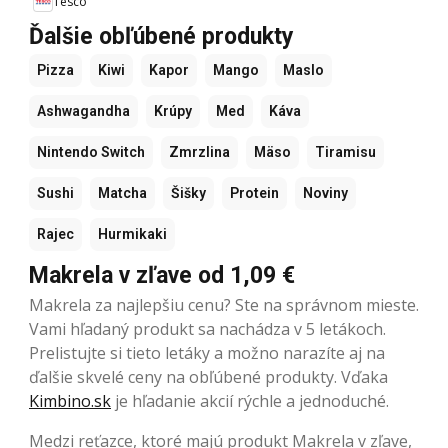
Tesco
Ďalšie obľúbené produkty
Pizza
Kiwi
Kapor
Mango
Maslo
Ashwagandha
Krúpy
Med
Káva
Nintendo Switch
Zmrzlina
Mäso
Tiramisu
Sushi
Matcha
Šišky
Protein
Noviny
Rajec
Hurmikaki
Makrela v zľave od 1,09 €
Makrela za najlepšiu cenu? Ste na správnom mieste.
Vami hľadaný produkt sa nachádza v 5 letákoch.
Prelistujte si tieto letáky a možno narazíte aj na
ďalšie skvelé ceny na obľúbené produkty. Vďaka
Kimbino.sk
je hľadanie akcií rýchle a jednoduché.
Medzi reťazce, ktoré majú produkt Makrela v zľave,