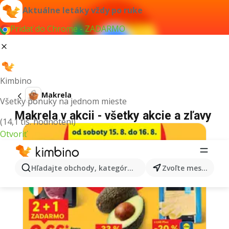
Aktuálne letáky vždy po ruke
Pridať do Chrome - ZADARMO
Kimbino
Makrela
Všetky ponuky na jednom mieste
Makrela v akcii - všetky akcie a zľavy
(14,1 tis. hodnotení)
Otvoriť
Hľadajte obchody, kategórie, produkty...
Zvoľte mesto