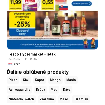
Tesco Hypermarket - leták
05.08.2026
-
11.08.2026
Tesco
Ďalšie obľúbené produkty
Pizza
Kiwi
Kapor
Mango
Maslo
Ashwagandha
Krúpy
Med
Káva
Nintendo Switch
Zmrzlina
Mäso
Tiramisu