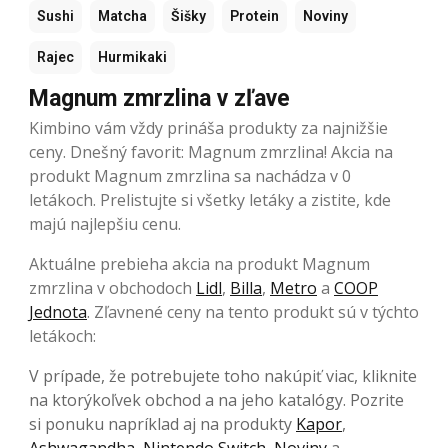
Sushi
Matcha
Šišky
Protein
Noviny
Rajec
Hurmikaki
Magnum zmrzlina v zľave
Kimbino vám vždy prináša produkty za najnižšie
ceny. Dnešný favorit: Magnum zmrzlina! Akcia na
produkt Magnum zmrzlina sa nachádza v 0
letákoch. Prelistujte si všetky letáky a zistite, kde
majú najlepšiu cenu.
Aktuálne prebieha akcia na produkt Magnum
zmrzlina v obchodoch
Lidl
,
Billa
,
Metro
a
COOP
Jednota
. Zľavnené ceny na tento produkt sú v týchto
letákoch:
V prípade, že potrebujete toho nakúpiť viac, kliknite
na ktorýkoľvek obchod a na jeho katalógy. Pozrite
si ponuku napríklad aj na produkty
Kapor
,
Ashwagandha
,
Nintendo Switch
,
Noviny
a