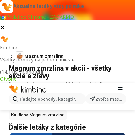
Aktuálne letáky vždy po ruke
Pridať do Chrome - ZADARMO
Kimbino
Magnum zmrzlina
Všetky ponuky na jednom mieste
Magnum zmrzlina v akcii - všetky
(14,1 tis. hodnotení)
akcie a zľavy
Otvoriť
Pre daný výraz sme nenašli žiadne výsledky.
Magnum zmrzlina v akcii - Kde kúpiť?
Hľadajte obchody, kategórie, produkty...
Zvoľte mesto
Tesco
Magnum zmrzlina
Lidl
Magnum zmrzlina
Kaufland
Magnum zmrzlina
Ďalšie letáky z kategórie