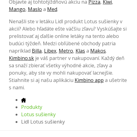
Objavte aj tohtotýždňovú akciu na
Pizza
,
Kiwi
,
Mango
,
Maslo
a
Med
.
Nenašli ste v letáku Lidl produkt Lotus sušienky v
akcii? Alebo hľadáte ešte väčšiu zľavu? Vyskúšajte si
prelistovať aj ďalšie online letáky na tento alebo
budúci týždeň. Medzi obľúbené obchody patria
napríklad
Billa
,
Libex
,
Metro
,
Klas
a
Makos
.
Kimbino.sk
je váš partner v nakupovaní. Každý deň
sa snaží zbierať všetky výhodné akcie, zľavy a
ponuky, aby ste vy mohli nakupovať lacnejšie.
Stiahnite si aj našu aplikáciu
Kimbino app
a ušetrite
s nami.
Produkty
Lotus sušienky
Lidl Lotus sušienky