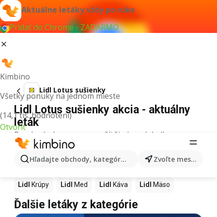
Aktuálne letáky vždy po ruke
Pridať do Chrome - ZADARMO
Kimbino
Lidl Lotus sušienky
Všetky ponuky na jednom mieste
Lidl Lotus sušienky akcia - aktuálny
(14,1 tis. hodnotení)
leták
Otvoriť
Pre daný výraz sme nenašli žiadne výsledky.
Ďalšie produkty v obchodoch Lidl
Hľadajte obchody, kategórie, produkty...
Zvoľte mesto
Lidl
Pizza
Lidl
Kiwi
Lidl
Mango
Lidl
Maslo
Lidl
Krúpy
Lidl
Med
Lidl
Káva
Lidl
Mäso
Ďalšie letáky z kategórie