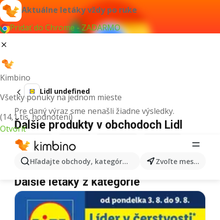
Aktuálne letáky vždy po ruke
Pridať do Chrome - ZADARMO
Kimbino
Lidl undefined
Všetky ponuky na jednom mieste
Pre daný výraz sme nenašli žiadne výsledky.
(14,1 tis. hodnotení)
Ďalšie produkty v obchodoch Lidl
Otvoriť
Lidl
Pizza
Lidl
Kiwi
Lidl
Mango
Lidl
Maslo
Hľadajte obchody, kategórie, produkty...
Zvoľte mesto
Lidl
Krúpy
Lidl
Med
Lidl
Zmrzlina
Lidl
Mäso
Ďalšie letáky z kategórie