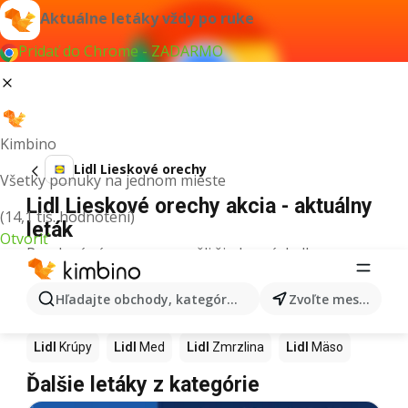
Aktuálne letáky vždy po ruke
Pridať do Chrome - ZADARMO
Kimbino
Lidl Lieskové orechy
Všetky ponuky na jednom mieste
Lidl Lieskové orechy akcia - aktuálny
(14,1 tis. hodnotení)
leták
Otvoriť
Pre daný výraz sme nenašli žiadne výsledky.
Ďalšie produkty v obchodoch Lidl
Hľadajte obchody, kategórie, produkty...
Zvoľte mesto
Lidl
Pizza
Lidl
Kiwi
Lidl
Mango
Lidl
Maslo
Lidl
Krúpy
Lidl
Med
Lidl
Zmrzlina
Lidl
Mäso
Ďalšie letáky z kategórie