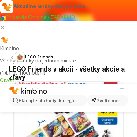
Aktuálne letáky vždy po ruke
Pridať do Chrome - ZADARMO
Kimbino
LEGO Friends
Všetky ponuky na jednom mieste
LEGO Friends v akcii - všetky akcie a
(14,1 tis. hodnotení)
zľavy
Otvoriť
Hľadajte obchody, kategórie, produkty...
Zvoľte mesto