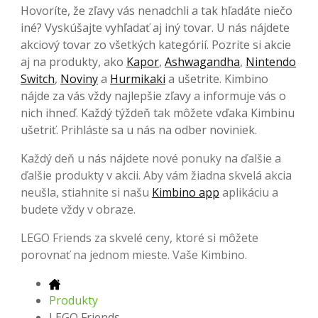
Hovoríte, že zľavy vás nenadchli a tak hľadáte niečo
iné? Vyskúšajte vyhľadať aj iný tovar. U nás nájdete
akciový tovar zo všetkých kategórií. Pozrite si akcie
aj na produkty, ako
Kapor
,
Ashwagandha
,
Nintendo
Switch
,
Noviny
a
Hurmikaki
a ušetrite. Kimbino
nájde za vás vždy najlepšie zľavy a informuje vás o
nich ihneď. Každý týždeň tak môžete vďaka Kimbinu
ušetriť. Prihláste sa u nás na odber noviniek.
Každý deň u nás nájdete nové ponuky na ďalšie a
ďalšie produkty v akcii. Aby vám žiadna skvelá akcia
neušla, stiahnite si našu
Kimbino app
aplikáciu a
budete vždy v obraze.
LEGO Friends za skvelé ceny, ktoré si môžete
porovnať na jednom mieste. Vaše Kimbino.
Produkty
LEGO Friends