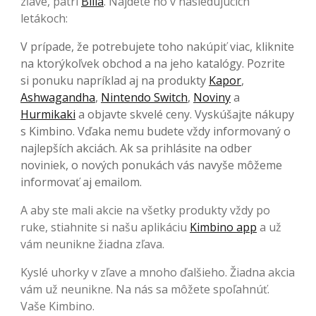
zľave, patrí
Billa
. Nájdete ho v nasledujúcich
letákoch:
V prípade, že potrebujete toho nakúpiť viac, kliknite
na ktorýkoľvek obchod a na jeho katalógy. Pozrite
si ponuku napríklad aj na produkty
Kapor
,
Ashwagandha
,
Nintendo Switch
,
Noviny
a
Hurmikaki
a objavte skvelé ceny. Vyskúšajte nákupy
s Kimbino. Vďaka nemu budete vždy informovaný o
najlepších akciách. Ak sa prihlásite na odber
noviniek, o nových ponukách vás navyše môžeme
informovať aj emailom.
A aby ste mali akcie na všetky produkty vždy po
ruke, stiahnite si našu aplikáciu
Kimbino app
a už
vám neunikne žiadna zľava.
Kyslé uhorky v zľave a mnoho ďalšieho. Žiadna akcia
vám už neunikne. Na nás sa môžete spoľahnúť.
Vaše Kimbino.