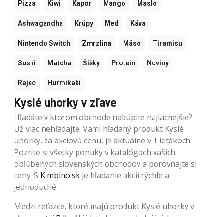
Pizza
Kiwi
Kapor
Mango
Maslo
Ashwagandha
Krúpy
Med
Káva
Nintendo Switch
Zmrzlina
Mäso
Tiramisu
Sushi
Matcha
Šišky
Protein
Noviny
Rajec
Hurmikaki
Kyslé uhorky v zľave
Hľadáte v ktorom obchode nakúpite najlacnejšie?
Už viac nehľadajte. Vami hľadaný produkt Kyslé
uhorky, za akciovú cenu, je aktuálne v 1 letákoch.
Pozrite si všetky ponuky v katalógoch vašich
obľúbených slovenských obchodov a porovnajte si
ceny. S
Kimbino.sk
je hľadanie akcií rýchle a
jednoduché.
Medzi reťazce, ktoré majú produkt Kyslé uhorky v