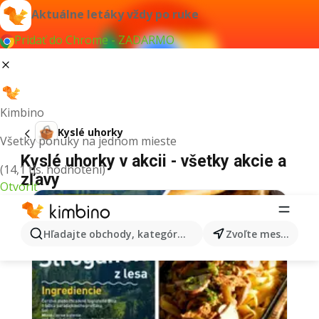
Aktuálne letáky vždy po ruke
Pridať do Chrome - ZADARMO
Kimbino
Kyslé uhorky
Všetky ponuky na jednom mieste
Kyslé uhorky v akcii - všetky akcie a
(14,1 tis. hodnotení)
zľavy
Otvoriť
Hľadajte obchody, kategórie, produkty...
Zvoľte mesto