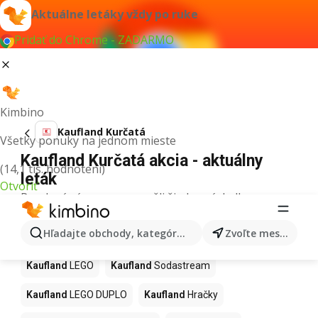
Aktuálne letáky vždy po ruke
Pridať do Chrome - ZADARMO
Kimbino
Kaufland Kurčatá
Všetky ponuky na jednom mieste
Kaufland Kurčatá akcia - aktuálny
(14,1 tis. hodnotení)
leták
Otvoriť
Pre daný výraz sme nenašli žiadne výsledky.
Ďalšie produkty v obchodoch
Hľadajte obchody, kategórie, produkty...
Zvoľte mesto
Kaufland
Kaufland
LEGO
Kaufland
Sodastream
Kaufland
LEGO DUPLO
Kaufland
Hračky