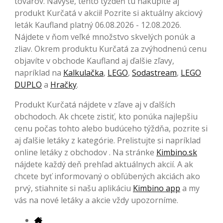
tovarov. Navyše, tento týždeň tu nakúpite aj
produkt Kurčatá v akcii! Pozrite si aktuálny akciový
leták Kaufland platný 06.08.2026 - 12.08.2026.
Nájdete v ňom veľké množstvo skvelých ponúk a
zliav. Okrem produktu Kurčatá za zvýhodnenú cenu
objavíte v obchode Kaufland aj ďalšie zľavy,
napríklad na
Kalkulačka
,
LEGO
,
Sodastream
,
LEGO
DUPLO
a
Hračky
.
Produkt Kurčatá nájdete v zľave aj v ďalších
obchodoch. Ak chcete zistiť, kto ponúka najlepšiu
cenu počas tohto alebo budúceho týždňa, pozrite si
aj ďalšie letáky z kategórie. Prelistujte si napríklad
online letáky z obchodov . Na stránke
Kimbino.sk
nájdete každý deň prehľad aktuálnych akcií. A ak
chcete byť informovaný o obľúbených akciách ako
prvý, stiahnite si našu aplikáciu
Kimbino app
a my
vás na nové letáky a akcie vždy upozorníme.