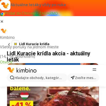
Aktuálne letáky vždy po ruke
Pridať do Chrome - ZADARMO
Kimbino
Lidl Kuracie krídla
Všetky ponuky na jednom mieste
Lidl Kuracie krídla akcia - aktuálny
(14,1 tis. hodnotení)
leták
Otvoriť
Hľadajte obchody, kategórie, produkty...
Zvoľte mesto