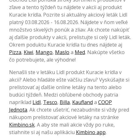
zľave a tento týždeň tu nájdete v akcii aj produkt
Kuracie krídla. Pozrite si aktuálny akciový leták Lidl
platný 03.08.2026 - 16.08.2026. Nájdete v ňom veľké
množstvo skvelých ponúk a zliav. Ak chcete nakúpiť
aj ďalšie produkty v akcii, prelistujte si celý Lidl leták.
Okrem poduktu Kuracie krídla tu dnes nájdete aj
Pizza
,
Kiwi
,
Mango
,
Maslo
a
Med
. Nakúpte všetko
čo potrebujete, ale výhodne!
Nenašli ste v letáku Lidl produkt Kuracie krídla v
akcii? Alebo hľadáte ešte väčšiu zľavu? Vyskúšajte si
prelistovať aj ďalšie online letáky na tento alebo
budúci týždeň. Medzi obľúbené obchody patria
napríklad
Lidl
,
Tesco
,
Billa
,
Kaufland
a
COOP
Jednota
. Ak chcete ušetriť, nezabudnite si vždy pred
nákupom prelistovať akciové letáky na stránke
Kimbino.sk
. A aby ste mali akcie vždy po ruke,
stiahnite si aj našu aplikáciu
Kimbino app
.