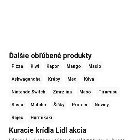
Ďalšie obľúbené produkty
Pizza
Kiwi
Kapor
Mango
Maslo
Ashwagandha
Krúpy
Med
Káva
Nintendo Switch
Zmrzlina
Mäso
Tiramisu
Sushi
Matcha
Šišky
Protein
Noviny
Rajec
Hurmikaki
Kuracie krídla Lidl akcia
Obchod Lidl ponúka široký sortiment produktov v