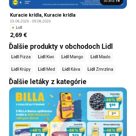
Strana
16
Kuracie krídla, Kuracie krídla
03.08.2026
-
09.08.2026
Lidl
2,69 €
Ďalšie produkty v obchodoch Lidl
Lidl
Pizza
Lidl
Kiwi
Lidl
Mango
Lidl
Maslo
Lidl
Krúpy
Lidl
Med
Lidl
Káva
Lidl
Zmrzlina
Ďalšie letáky z kategórie