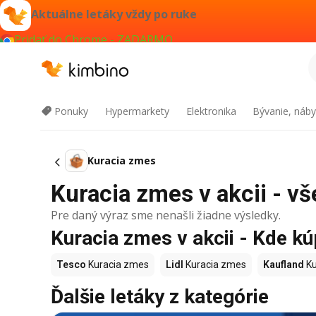
Aktuálne letáky vždy po ruke
Pridať do Chrome - ZADARMO
Ponuky
Hypermarkety
Elektronika
Bývanie, náby
Kuracia zmes
Kuracia zmes v akcii - vš
Pre daný výraz sme nenašli žiadne výsledky.
Kuracia zmes v akcii - Kde kú
Tesco
Kuracia zmes
Lidl
Kuracia zmes
Kaufland
Ku
Ďalšie letáky z kategórie