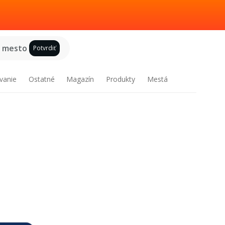
e mesto
Potvrdiť
vanie
Ostatné
Magazín
Produkty
Mestá