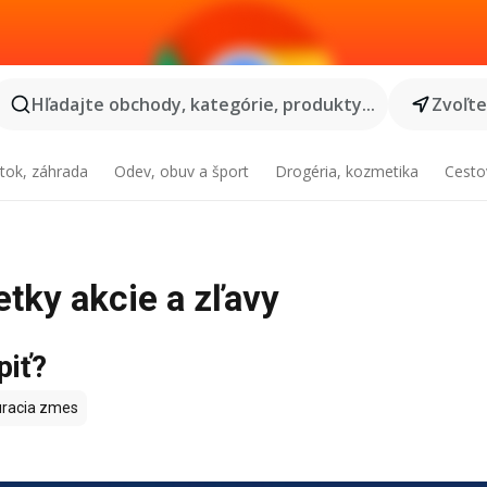
Hľadajte obchody, kategórie, produkty...
Zvoľt
tok, záhrada
Odev, obuv a šport
Drogéria, kozmetika
Cesto
etky akcie a zľavy
piť?
racia zmes