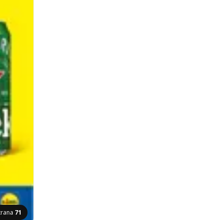
trana
71