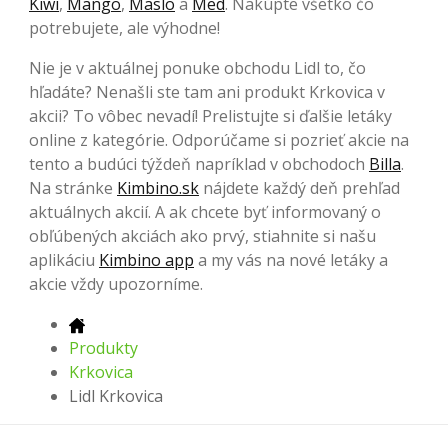
Kiwi
,
Mango
,
Maslo
a
Med
. Nakúpte všetko čo
potrebujete, ale výhodne!
Nie je v aktuálnej ponuke obchodu Lidl to, čo
hľadáte? Nenašli ste tam ani produkt Krkovica v
akcii? To vôbec nevadí! Prelistujte si ďalšie letáky
online z kategórie. Odporúčame si pozrieť akcie na
tento a budúci týždeň napríklad v obchodoch
Billa
.
Na stránke
Kimbino.sk
nájdete každý deň prehľad
aktuálnych akcií. A ak chcete byť informovaný o
obľúbených akciách ako prvý, stiahnite si našu
aplikáciu
Kimbino app
a my vás na nové letáky a
akcie vždy upozorníme.
Produkty
Krkovica
Lidl Krkovica