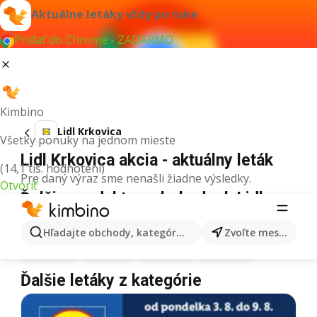
Aktuálne letáky vždy po ruke
Pridať do Chrome - ZADARMO
Kimbino
Lidl Krkovica
Všetky ponuky na jednom mieste
Lidl Krkovica akcia - aktuálny leták
(14,1 tis. hodnotení)
Pre daný výraz sme nenašli žiadne výsledky.
Otvoriť
Ďalšie produkty v obchodoch Lidl
Lidl
Pizza
Lidl
Kiwi
Lidl
Mango
Lidl
Maslo
Hľadajte obchody, kategórie, produkty...
Zvoľte mesto
Lidl
Krúpy
Lidl
Med
Lidl
Káva
Lidl
Mäso
Ďalšie letáky z kategórie