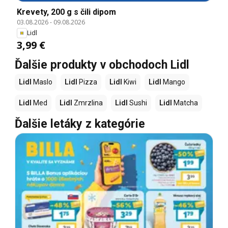
Krevety, 200 g s čili dipom
03.08.2026
-
09.08.2026
Lidl
3,99 €
Ďalšie produkty v obchodoch Lidl
Lidl
Maslo
Lidl
Pizza
Lidl
Kiwi
Lidl
Mango
Lidl
Med
Lidl
Zmrzlina
Lidl
Sushi
Lidl
Matcha
Ďalšie letáky z kategórie