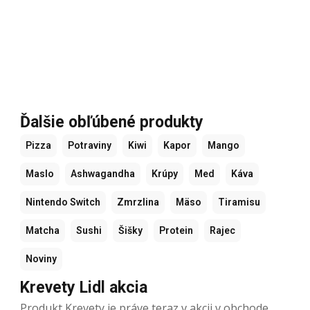
Ďalšie obľúbené produkty
Pizza
Potraviny
Kiwi
Kapor
Mango
Maslo
Ashwagandha
Krúpy
Med
Káva
Nintendo Switch
Zmrzlina
Mäso
Tiramisu
Matcha
Sushi
Šišky
Protein
Rajec
Noviny
Krevety Lidl akcia
Produkt Krevety je práve teraz v akcii v obchode