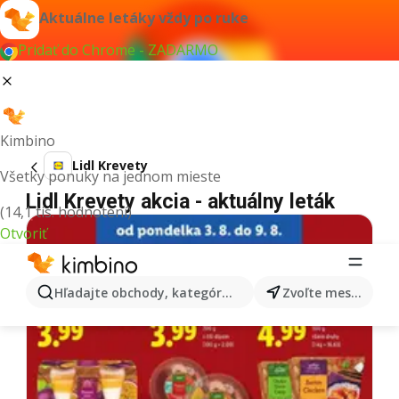
Aktuálne letáky vždy po ruke
Pridať do Chrome - ZADARMO
Kimbino
Lidl Krevety
Všetky ponuky na jednom mieste
Lidl Krevety akcia - aktuálny leták
(14,1 tis. hodnotení)
Otvoriť
Hľadajte obchody, kategórie, produkty...
Zvoľte mesto