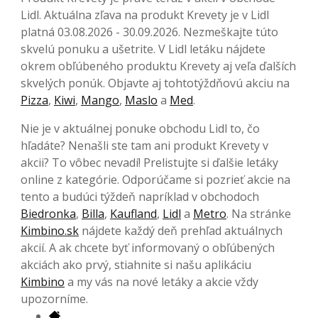
Lidl. Aktuálna zľava na produkt Krevety je v Lidl
platná 03.08.2026 - 30.09.2026. Nezmeškajte túto
skvelú ponuku a ušetrite. V Lidl letáku nájdete
okrem obľúbeného produktu Krevety aj veľa ďalších
skvelých ponúk. Objavte aj tohtotýždňovú akciu na
Pizza
,
Kiwi
,
Mango
,
Maslo
a
Med
.
Nie je v aktuálnej ponuke obchodu Lidl to, čo
hľadáte? Nenašli ste tam ani produkt Krevety v
akcii? To vôbec nevadí! Prelistujte si ďalšie letáky
online z kategórie. Odporúčame si pozrieť akcie na
tento a budúci týždeň napríklad v obchodoch
Biedronka
,
Billa
,
Kaufland
,
Lidl
a
Metro
. Na stránke
Kimbino.sk
nájdete každý deň prehľad aktuálnych
akcií. A ak chcete byť informovaný o obľúbených
akciách ako prvý, stiahnite si našu aplikáciu
Kimbino
a my vás na nové letáky a akcie vždy
upozorníme.