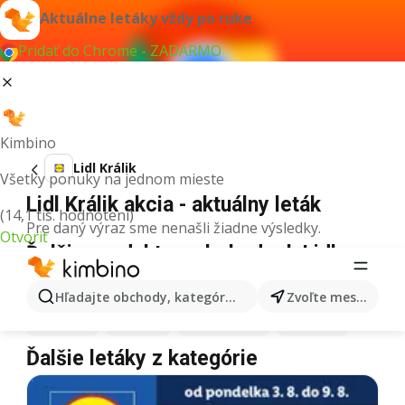
Aktuálne letáky vždy po ruke
Pridať do Chrome - ZADARMO
Kimbino
Lidl Králik
Všetky ponuky na jednom mieste
Lidl Králik akcia - aktuálny leták
(14,1 tis. hodnotení)
Pre daný výraz sme nenašli žiadne výsledky.
Otvoriť
Ďalšie produkty v obchodoch Lidl
Lidl
Pizza
Lidl
Kiwi
Lidl
Mango
Lidl
Maslo
Hľadajte obchody, kategórie, produkty...
Zvoľte mesto
Lidl
Krúpy
Lidl
Med
Lidl
Zmrzlina
Lidl
Mäso
Ďalšie letáky z kategórie