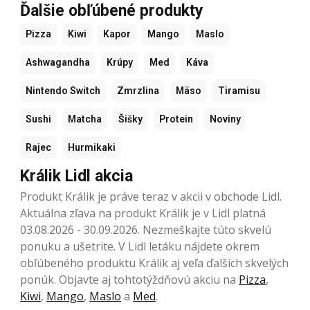
Ďalšie obľúbené produkty
Pizza
Kiwi
Kapor
Mango
Maslo
Ashwagandha
Krúpy
Med
Káva
Nintendo Switch
Zmrzlina
Mäso
Tiramisu
Sushi
Matcha
Šišky
Protein
Noviny
Rajec
Hurmikaki
Králik Lidl akcia
Produkt Králik je práve teraz v akcii v obchode Lidl.
Aktuálna zľava na produkt Králik je v Lidl platná
03.08.2026 - 30.09.2026. Nezmeškajte túto skvelú
ponuku a ušetrite. V Lidl letáku nájdete okrem
obľúbeného produktu Králik aj veľa ďalších skvelých
ponúk. Objavte aj tohtotýždňovú akciu na
Pizza
,
Kiwi
,
Mango
,
Maslo
a
Med
.