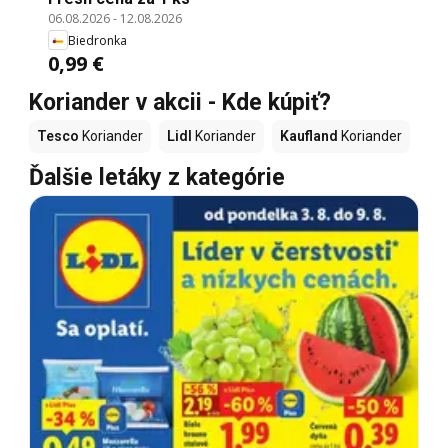
06.08.2026
-
12.08.2026
Biedronka
0,99 €
Koriander v akcii - Kde kúpiť?
Tesco
Koriander
Lidl
Koriander
Kaufland
Koriander
Ďalšie letáky z kategórie