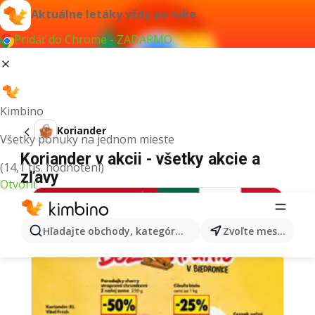
Aktuálne letáky vždy po ruke
Pridať do Chrome - ZADARMO
Kimbino
Koriander
Všetky ponuky na jednom mieste
Koriander v akcii - všetky akcie a
(14,1 tis. hodnotení)
zľavy
Otvoriť
Hľadajte obchody, kategórie, produkty...
Zvoľte mesto