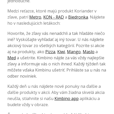
jednoduché.
Medzi reťazce, ktoré majú produkt Koriander v
zľave, patrí
Metro
,
KON - RAD
a
Biedronka
. Nájdete
ho v nasledujúcich letákoch:
Hovoríte, že zľavy vás nenadchli a tak hľadáte niečo
iné? Vyskúšajte vyhľadať aj iný tovar. U nás nájdete
akciový tovar zo všetkých kategórií. Pozrite si akcie
aj na produkty, ako
Pizza
,
Kiwi
,
Mango
,
Maslo
a
Med
a ušetrite. Kimbino nájde za vás vždy najlepšie
zľavy a informuje vás o nich ihneď. Každý týždeň tak
môžete vďaka Kimbinu ušetriť. Prihláste sa u nás na
odber noviniek.
Každý deň u nás nájdete nové ponuky na ďalšie a
ďalšie produkty v akcii. Aby vám žiadna skvelá akcia
neušla, stiahnite si našu
Kimbino app
aplikáciu a
budete vždy v obraze.