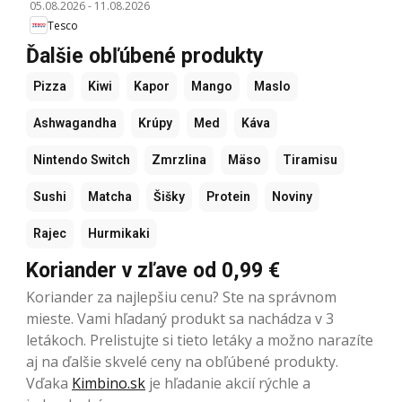
05.08.2026
-
11.08.2026
Tesco
Ďalšie obľúbené produkty
Pizza
Kiwi
Kapor
Mango
Maslo
Ashwagandha
Krúpy
Med
Káva
Nintendo Switch
Zmrzlina
Mäso
Tiramisu
Sushi
Matcha
Šišky
Protein
Noviny
Rajec
Hurmikaki
Koriander v zľave od 0,99 €
Koriander za najlepšiu cenu? Ste na správnom
mieste. Vami hľadaný produkt sa nachádza v 3
letákoch. Prelistujte si tieto letáky a možno narazíte
aj na ďalšie skvelé ceny na obľúbené produkty.
Vďaka
Kimbino.sk
je hľadanie akcií rýchle a