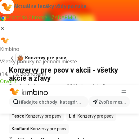
Aktuálne letáky vždy po ruke
Pridať do Chrome - ZADARMO
Kimbino
Konzervy pre psov
Všetky ponuky na jednom mieste
Konzervy pre psov v akcii - všetky
(14,1 tis. hodnotení)
akcie a zľavy
Otvoriť
Pre daný výraz sme nenašli žiadne výsledky.
Konzervy pre psov v akcii - Kde
Hľadajte obchody, kategórie, produkty...
Zvoľte mesto
kúpiť?
Tesco
Konzervy pre psov
Lidl
Konzervy pre psov
Kaufland
Konzervy pre psov