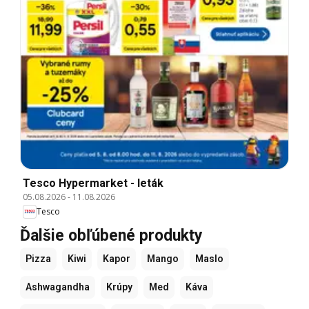
Tesco Hypermarket - leták
05.08.2026
-
11.08.2026
Tesco
Ďalšie obľúbené produkty
Pizza
Kiwi
Kapor
Mango
Maslo
Ashwagandha
Krúpy
Med
Káva