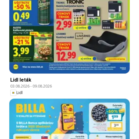
Lidl leták
03.08.2026
-
09.08.2026
Lidl