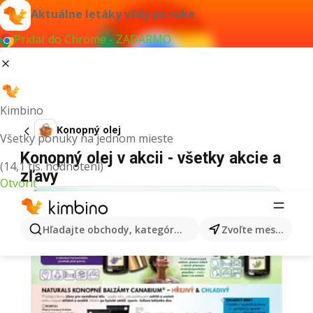
Aktuálne letáky vždy po ruke
Pridať do Chrome - ZADARMO
Kimbino
Konopný olej
Všetky ponuky na jednom mieste
Konopný olej v akcii - všetky akcie a
(14,1 tis. hodnotení)
zľavy
Otvoriť
Hľadajte obchody, kategórie, produkty...
Zvoľte mesto