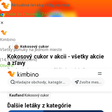
Aktuálne letáky vždy po ruke
Pridať do Chrome - ZADARMO
Kimbino
Kokosový cukor
Všetky ponuky na jednom mieste
Kokosový cukor v akcii - všetky akcie
(14,1 tis. hodnotení)
a zľavy
Otvoriť
Pre daný výraz sme nenašli žiadne výsledky.
Kokosový cukor v akcii - Kde kúpiť?
Hľadajte obchody, kategórie, produkty...
Zvoľte mesto
Tesco
Kokosový cukor
Lidl
Kokosový cukor
Kaufland
Kokosový cukor
Ďalšie letáky z kategórie