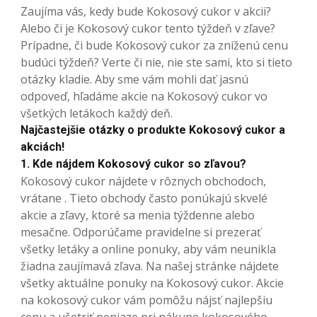
Zaujíma vás, kedy bude Kokosový cukor v akcii?
Alebo či je Kokosový cukor tento týždeň v zľave?
Prípadne, či bude Kokosový cukor za zníženú cenu
budúci týždeň? Verte či nie, nie ste sami, kto si tieto
otázky kladie. Aby sme vám mohli dať jasnú
odpoveď, hľadáme akcie na Kokosový cukor vo
všetkých letákoch každý deň.
Najčastejšie otázky o produkte Kokosový cukor a
akciách!
1. Kde nájdem Kokosový cukor so zľavou?
Kokosový cukor nájdete v rôznych obchodoch,
vrátane . Tieto obchody často ponúkajú skvelé
akcie a zľavy, ktoré sa menia týždenne alebo
mesačne. Odporúčame pravidelne si prezerať
všetky letáky a online ponuky, aby vám neunikla
žiadna zaujímavá zľava. Na našej stránke nájdete
všetky aktuálne ponuky na Kokosový cukor. Akcie
na kokosový cukor vám pomôžu nájsť najlepšiu
cenu a ušetriť peniaze pri nákupe kokosového