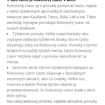
Kokosový cukor je v ponuke pomerne často, najmä
v rámci týždenných akcií veľkých obchodných
reťazcov ako Kaufland, Tesco, Billa, Lidl a iné. Tieto
obchody zvyčajne ponúkajú Kokosový cukor vo
svojich letákoch.
Týždenné ponuky: Veľké supermarkety ako
zvyčajne vydávajú týždenné letáky, ktoré často
obsahujú zľavy na Kokosový cukor. Ponuky v týchto
letákoch sa každý týždeň menia, takže Kokosový
cukor môžete nájsť v ponuke niekoľkokrát za
mesiac. .
Sezónne akcie: Okrem týždenných kampaní sa
Kokosový cukor často objavuje v špeciálnych
sezónnych akciách, ako sú sviatky, Veľká noc,
Vianoce a ďalšie. Počas týchto období je
pravdepodobnosť, že Kokosový cukor bude v akcii,
ešte vyššia.
Na našej webovej stránke nájdete aktuálne ponuky