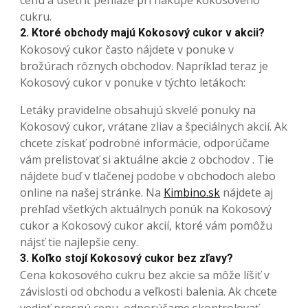
cukru.
2. Ktoré obchody majú Kokosový cukor v akcii?
Kokosový cukor často nájdete v ponuke v
brožúrach rôznych obchodov. Napríklad teraz je
Kokosový cukor v ponuke v týchto letákoch:
Letáky pravidelne obsahujú skvelé ponuky na
Kokosový cukor, vrátane zliav a špeciálnych akcií. Ak
chcete získať podrobné informácie, odporúčame
vám prelistovať si aktuálne akcie z obchodov . Tie
nájdete buď v tlačenej podobe v obchodoch alebo
online na našej stránke. Na
Kimbino.sk
nájdete aj
prehľad všetkých aktuálnych ponúk na Kokosový
cukor a Kokosový cukor akcií, ktoré vám pomôžu
nájsť tie najlepšie ceny.
3. Koľko stojí Kokosový cukor bez zľavy?
Cena kokosového cukru bez akcie sa môže líšiť v
závislosti od obchodu a veľkosti balenia. Ak chcete
vedieť presnú cenu, odporúčame skontrolovať