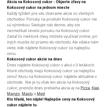
Akcia na Kokosový cukor - Objavte zľavy na
Kokosový cukor na jednom mieste
Každý týždeň pre vás zbierame akcie zo všetkých
obchodov. Ponuky na produkt Kokosový cukor nie
sú výnimkou. Sledujte nás denne, aby ste
nezmeškali skvelú ponuku na Kokosový cukor.
Zatiaľ čo niektoré zľavy môžete využívať online, pri
iných musíte ísť priamo do obchodu. Ale vďaka nám
viete, kde nájdete Kokosový cukor za najlepšiu
cenu.
Kokosový cukor akcie na dnes
Dnes nájdete Kokosový cukor v akcii v 0 letákoch.
Ktoré obchody majú Kokosový cukor za najlepšiu
cenu? Akciu na Kokosový cukor nájdete aktuálne v
obchode . Nie je tu však len akcia na Kokosový
cukor, pretože dnes prebieha akcia aj na
Pizza
,
Kiwi
,
Mango
,
Maslo
a
Med
.
Kto hľadá, ten nájde! Najlepšie ceny na Kokosový
cukor nájdete tu