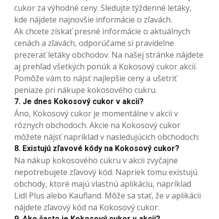
cukor za výhodné ceny. Sledujte týždenné letáky,
kde nájdete najnovšie informácie o zľavách.
Ak chcete získať presné informácie o aktuálnych
cenách a zľavách, odporúčame si pravidelne
prezerať letáky obchodov. Na našej stránke nájdete
aj prehľad všetkých ponúk a Kokosový cukor akcií.
Pomôže vám to nájsť najlepšie ceny a ušetriť
peniaze pri nákupe kokosového cukru.
7. Je dnes Kokosový cukor v akcii?
Áno, Kokosový cukor je momentálne v akcii v
rôznych obchodoch. Akcie na Kokosový cukor
môžete nájsť napríklad v nasledujúcich obchodoch:
8. Existujú zľavové kódy na Kokosový cukor?
Na nákup kokosového cukru v akcii zvyčajne
nepotrebujete zľavový kód. Napriek tomu existujú
obchody, ktoré majú vlastnú aplikáciu, napríklad
Lidl Plus alebo Kaufland. Môže sa stať, že v aplikácii
nájdete zľavový kód na Kokosový cukor.
9. Ako často je Kokosový cukor v akcii?