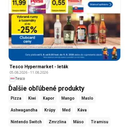
Tesco Hypermarket - leták
05.08.2026
-
11.08.2026
Tesco
Ďalšie obľúbené produkty
Pizza
Kiwi
Kapor
Mango
Maslo
Ashwagandha
Krúpy
Med
Káva
Nintendo Switch
Zmrzlina
Mäso
Tiramisu