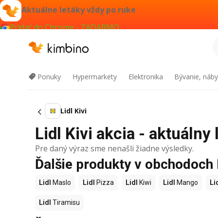
Aktuálne letáky vždy po ruke
Pridať do Chrome - ZADARMO
Ponuky
Hypermarkety
Elektronika
Bývanie, náby
Lidl Kivi
Lidl Kivi akcia - aktuálny 
Pre daný výraz sme nenašli žiadne výsledky.
Ďalšie produkty v obchodoch 
Lidl
Maslo
Lidl
Pizza
Lidl
Kiwi
Lidl
Mango
Li
Lidl
Tiramisu