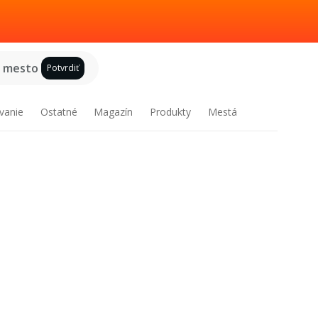
e mesto
Potvrdiť
vanie
Ostatné
Magazín
Produkty
Mestá