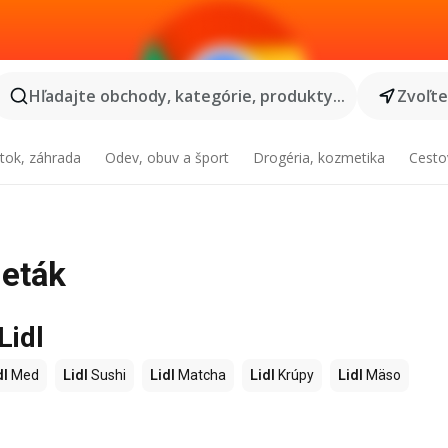
Hľadajte obchody, kategórie, produkty...
Zvoľt
tok, záhrada
Odev, obuv a šport
Drogéria, kozmetika
Cesto
leták
Lidl
dl
Med
Lidl
Sushi
Lidl
Matcha
Lidl
Krúpy
Lidl
Mäso