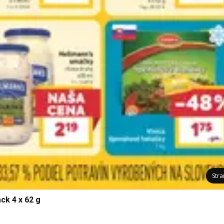
Str
ck 4 x 62 g