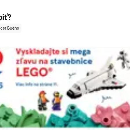
piť?
nder Bueno