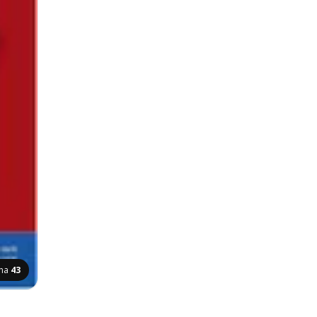
ana
43