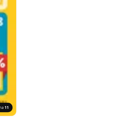
ana
11