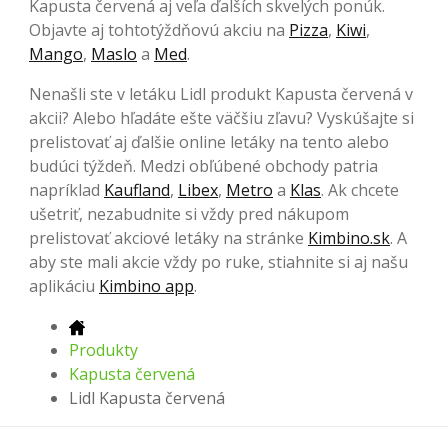
Kapusta červená aj veľa ďalších skvelých ponúk.
Objavte aj tohtotýždňovú akciu na
Pizza
,
Kiwi
,
Mango
,
Maslo
a
Med
.
Nenašli ste v letáku Lidl produkt Kapusta červená v
akcii? Alebo hľadáte ešte väčšiu zľavu? Vyskúšajte si
prelistovať aj ďalšie online letáky na tento alebo
budúci týždeň. Medzi obľúbené obchody patria
napríklad
Kaufland
,
Libex
,
Metro
a
Klas
. Ak chcete
ušetriť, nezabudnite si vždy pred nákupom
prelistovať akciové letáky na stránke
Kimbino.sk
. A
aby ste mali akcie vždy po ruke, stiahnite si aj našu
aplikáciu
Kimbino app
.
Produkty
Kapusta červená
Lidl Kapusta červená