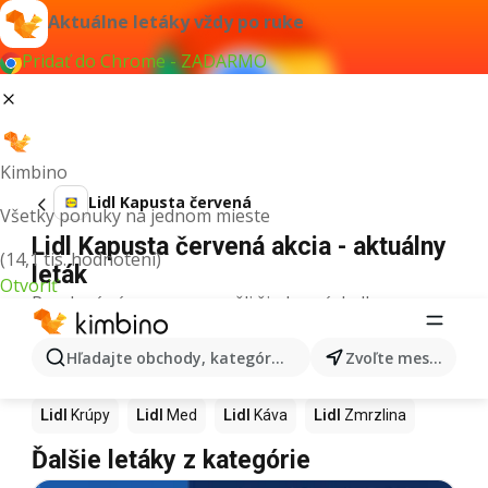
Aktuálne letáky vždy po ruke
Pridať do Chrome - ZADARMO
Kimbino
Lidl Kapusta červená
Všetky ponuky na jednom mieste
Lidl Kapusta červená akcia - aktuálny
(14,1 tis. hodnotení)
leták
Otvoriť
Pre daný výraz sme nenašli žiadne výsledky.
Ďalšie produkty v obchodoch Lidl
Hľadajte obchody, kategórie, produkty...
Zvoľte mesto
Lidl
Pizza
Lidl
Kiwi
Lidl
Mango
Lidl
Maslo
Lidl
Krúpy
Lidl
Med
Lidl
Káva
Lidl
Zmrzlina
Ďalšie letáky z kategórie