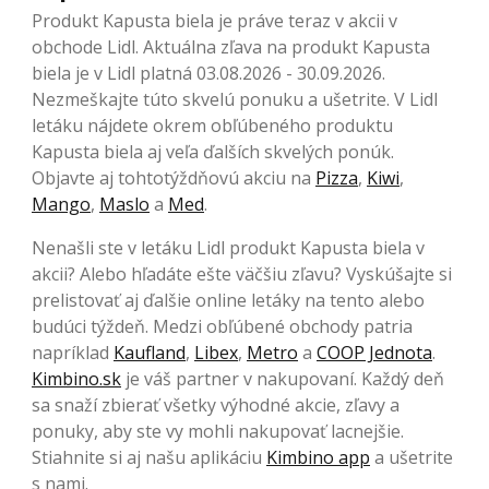
Produkt Kapusta biela je práve teraz v akcii v
obchode Lidl. Aktuálna zľava na produkt Kapusta
biela je v Lidl platná 03.08.2026 - 30.09.2026.
Nezmeškajte túto skvelú ponuku a ušetrite. V Lidl
letáku nájdete okrem obľúbeného produktu
Kapusta biela aj veľa ďalších skvelých ponúk.
Objavte aj tohtotýždňovú akciu na
Pizza
,
Kiwi
,
Mango
,
Maslo
a
Med
.
Nenašli ste v letáku Lidl produkt Kapusta biela v
akcii? Alebo hľadáte ešte väčšiu zľavu? Vyskúšajte si
prelistovať aj ďalšie online letáky na tento alebo
budúci týždeň. Medzi obľúbené obchody patria
napríklad
Kaufland
,
Libex
,
Metro
a
COOP Jednota
.
Kimbino.sk
je váš partner v nakupovaní. Každý deň
sa snaží zbierať všetky výhodné akcie, zľavy a
ponuky, aby ste vy mohli nakupovať lacnejšie.
Stiahnite si aj našu aplikáciu
Kimbino app
a ušetrite
s nami.