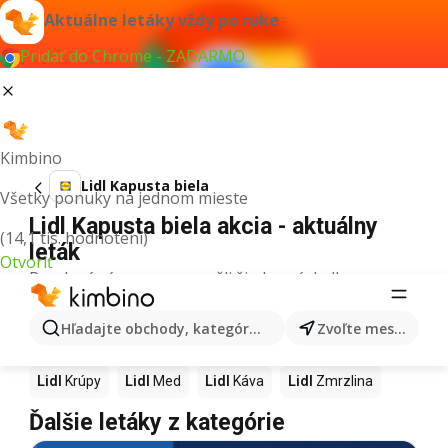
Aktuálne letáky vždy po ruke
Pridať do Chrome - ZADARMO
Kimbino
Lidl Kapusta biela
Všetky ponuky na jednom mieste
Lidl Kapusta biela akcia - aktuálny
(14,1 tis. hodnotení)
leták
Otvoriť
Pre daný výraz sme nenašli žiadne výsledky.
Ďalšie produkty v obchodoch Lidl
Hľadajte obchody, kategórie, produkty...
Zvoľte mesto
Lidl
Pizza
Lidl
Kiwi
Lidl
Mango
Lidl
Maslo
Lidl
Krúpy
Lidl
Med
Lidl
Káva
Lidl
Zmrzlina
Ďalšie letáky z kategórie