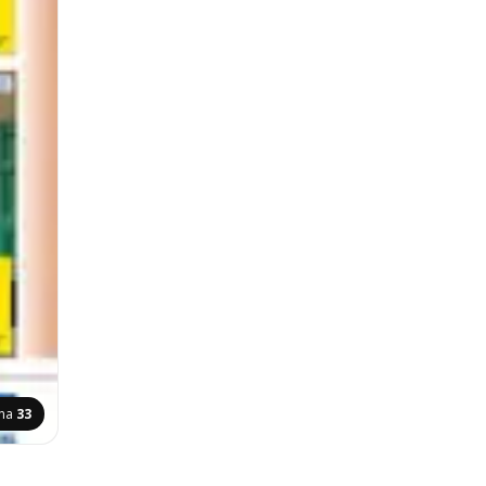
ana
33