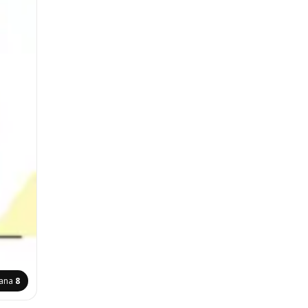
rana
8