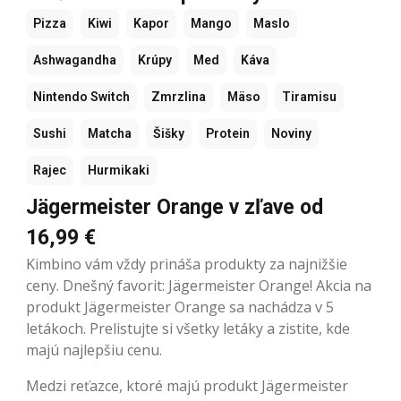
Pizza
Kiwi
Kapor
Mango
Maslo
Ashwagandha
Krúpy
Med
Káva
Nintendo Switch
Zmrzlina
Mäso
Tiramisu
Sushi
Matcha
Šišky
Protein
Noviny
Rajec
Hurmikaki
Jägermeister Orange v zľave od
16,99 €
Kimbino vám vždy prináša produkty za najnižšie
ceny. Dnešný favorit: Jägermeister Orange! Akcia na
produkt Jägermeister Orange sa nachádza v 5
letákoch. Prelistujte si všetky letáky a zistite, kde
majú najlepšiu cenu.
Medzi reťazce, ktoré majú produkt Jägermeister