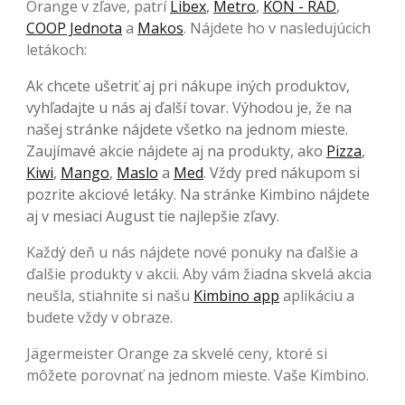
Orange v zľave, patrí
Libex
,
Metro
,
KON - RAD
,
COOP Jednota
a
Makos
. Nájdete ho v nasledujúcich
letákoch:
Ak chcete ušetriť aj pri nákupe iných produktov,
vyhľadajte u nás aj ďalší tovar. Výhodou je, že na
našej stránke nájdete všetko na jednom mieste.
Zaujímavé akcie nájdete aj na produkty, ako
Pizza
,
Kiwi
,
Mango
,
Maslo
a
Med
. Vždy pred nákupom si
pozrite akciové letáky. Na stránke Kimbino nájdete
aj v mesiaci August tie najlepšie zľavy.
Každý deň u nás nájdete nové ponuky na ďalšie a
ďalšie produkty v akcii. Aby vám žiadna skvelá akcia
neušla, stiahnite si našu
Kimbino app
aplikáciu a
budete vždy v obraze.
Jägermeister Orange za skvelé ceny, ktoré si
môžete porovnať na jednom mieste. Vaše Kimbino.