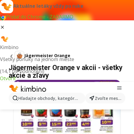
Aktuálne letáky vždy po ruke
Pridať do Chrome - ZADARMO
Kimbino
Jägermeister Orange
Všetky ponuky na jednom mieste
Jägermeister Orange v akcii - všetky
(14,1 tis. hodnotení)
akcie a zľavy
Otvoriť
Hľadajte obchody, kategórie, produkty...
Zvoľte mesto