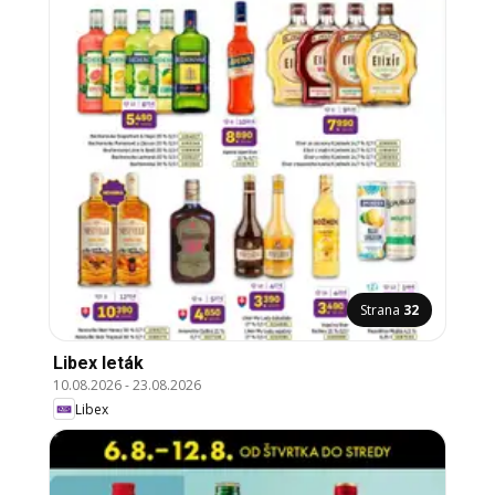
Strana
32
Libex leták
10.08.2026
-
23.08.2026
Libex