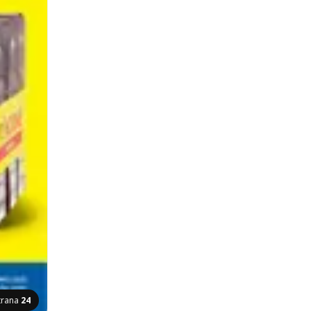
trana
24