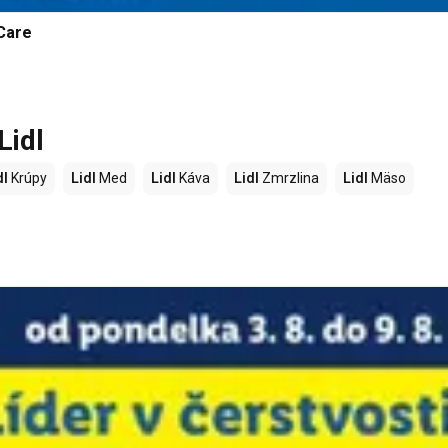
Care
Lidl
dl
Krúpy
Lidl
Med
Lidl
Káva
Lidl
Zmrzlina
Lidl
Mäso