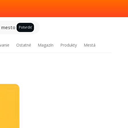
e mesto
Potvrdiť
vanie
Ostatné
Magazín
Produkty
Mestá