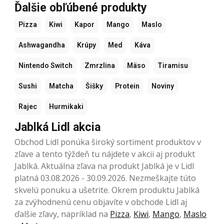
Ďalšie obľúbené produkty
Pizza
Kiwi
Kapor
Mango
Maslo
Ashwagandha
Krúpy
Med
Káva
Nintendo Switch
Zmrzlina
Mäso
Tiramisu
Sushi
Matcha
Šišky
Protein
Noviny
Rajec
Hurmikaki
Jablká Lidl akcia
Obchod Lidl ponúka široký sortiment produktov v
zľave a tento týždeň tu nájdete v akcii aj produkt
Jablká. Aktuálna zľava na produkt Jablká je v Lidl
platná 03.08.2026 - 30.09.2026. Nezmeškajte túto
skvelú ponuku a ušetrite. Okrem produktu Jablká
za zvýhodnenú cenu objavíte v obchode Lidl aj
ďalšie zľavy, napríklad na
Pizza
,
Kiwi
,
Mango
,
Maslo