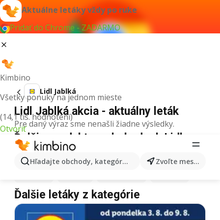
Aktuálne letáky vždy po ruke
Pridať do Chrome - ZADARMO
Kimbino
Lidl Jablká
Všetky ponuky na jednom mieste
Lidl Jablká akcia - aktuálny leták
(14,1 tis. hodnotení)
Pre daný výraz sme nenašli žiadne výsledky.
Otvoriť
Ďalšie produkty v obchodoch Lidl
Lidl
Pizza
Lidl
Kiwi
Lidl
Mango
Lidl
Maslo
Hľadajte obchody, kategórie, produkty...
Zvoľte mesto
Lidl
Krúpy
Lidl
Med
Lidl
Zmrzlina
Lidl
Mäso
Ďalšie letáky z kategórie