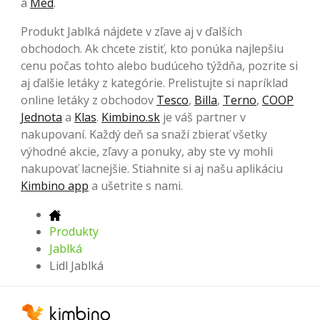
a
Med
.
Produkt Jablká nájdete v zľave aj v ďalších
obchodoch. Ak chcete zistiť, kto ponúka najlepšiu
cenu počas tohto alebo budúceho týždňa, pozrite si
aj ďalšie letáky z kategórie. Prelistujte si napríklad
online letáky z obchodov
Tesco
,
Billa
,
Terno
,
COOP
Jednota
a
Klas
.
Kimbino.sk
je váš partner v
nakupovaní. Každý deň sa snaží zbierať všetky
výhodné akcie, zľavy a ponuky, aby ste vy mohli
nakupovať lacnejšie. Stiahnite si aj našu aplikáciu
Kimbino app
a ušetrite s nami.
Produkty
Jablká
Lidl Jablká