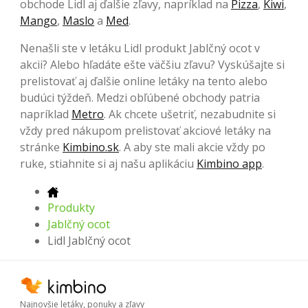
obchode Lidl aj ďalšie zľavy, napríklad na
Pizza
,
Kiwi
,
Mango
,
Maslo
a
Med
.
Nenašli ste v letáku Lidl produkt Jablčný ocot v
akcii? Alebo hľadáte ešte väčšiu zľavu? Vyskúšajte si
prelistovať aj ďalšie online letáky na tento alebo
budúci týždeň. Medzi obľúbené obchody patria
napríklad
Metro
. Ak chcete ušetriť, nezabudnite si
vždy pred nákupom prelistovať akciové letáky na
stránke
Kimbino.sk
. A aby ste mali akcie vždy po
ruke, stiahnite si aj našu aplikáciu
Kimbino app
.
Produkty
Jablčný ocot
Lidl Jablčný ocot
Najnovšie letáky, ponuky a zľavy