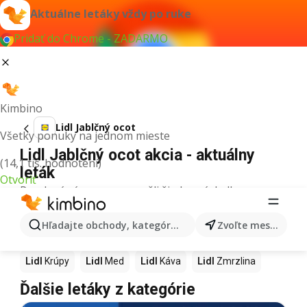
Aktuálne letáky vždy po ruke
Pridať do Chrome - ZADARMO
Kimbino
Lidl Jablčný ocot
Všetky ponuky na jednom mieste
Lidl Jablčný ocot akcia - aktuálny
(14,1 tis. hodnotení)
leták
Otvoriť
Pre daný výraz sme nenašli žiadne výsledky.
Ďalšie produkty v obchodoch Lidl
Hľadajte obchody, kategórie, produkty...
Zvoľte mesto
Lidl
Pizza
Lidl
Kiwi
Lidl
Mango
Lidl
Maslo
Lidl
Krúpy
Lidl
Med
Lidl
Káva
Lidl
Zmrzlina
Ďalšie letáky z kategórie