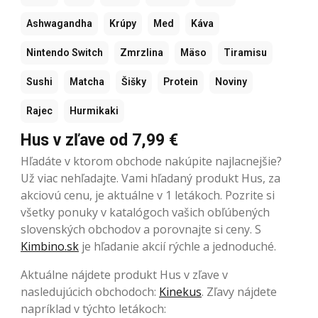
Ashwagandha
Krúpy
Med
Káva
Nintendo Switch
Zmrzlina
Mäso
Tiramisu
Sushi
Matcha
Šišky
Protein
Noviny
Rajec
Hurmikaki
Hus v zľave od 7,99 €
Hľadáte v ktorom obchode nakúpite najlacnejšie?
Už viac nehľadajte. Vami hľadaný produkt Hus, za
akciovú cenu, je aktuálne v 1 letákoch. Pozrite si
všetky ponuky v katalógoch vašich obľúbených
slovenských obchodov a porovnajte si ceny. S
Kimbino.sk
je hľadanie akcií rýchle a jednoduché.
Aktuálne nájdete produkt Hus v zľave v
nasledujúcich obchodoch:
Kinekus
. Zľavy nájdete
napríklad v týchto letákoch: