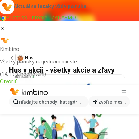
Aktuálne letáky vždy po ruke
Pridať do Chrome - ZADARMO
Kimbino
Hus
Všetky ponuky na jednom mieste
Hus v akcii - všetky akcie a zľavy
(14,1 tis. hodnotení)
Otvoriť
Hľadajte obchody, kategórie, produkty...
Zvoľte mesto