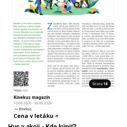
Strana
18
Kinekus magazín
10.06.2026
-
30.09.2026
Kinekus
Cena v letáku
Hus v akcii - Kde kúpiť?