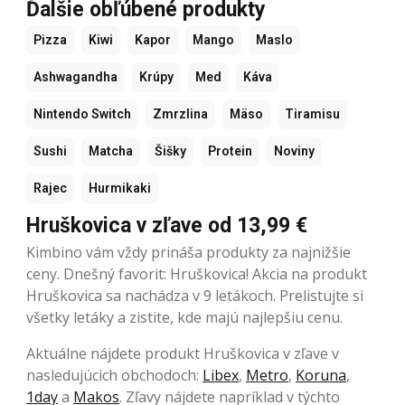
Ďalšie obľúbené produkty
Pizza
Kiwi
Kapor
Mango
Maslo
Ashwagandha
Krúpy
Med
Káva
Nintendo Switch
Zmrzlina
Mäso
Tiramisu
Sushi
Matcha
Šišky
Protein
Noviny
Rajec
Hurmikaki
Hruškovica v zľave od 13,99 €
Kimbino vám vždy prináša produkty za najnižšie
ceny. Dnešný favorit: Hruškovica! Akcia na produkt
Hruškovica sa nachádza v 9 letákoch. Prelistujte si
všetky letáky a zistite, kde majú najlepšiu cenu.
Aktuálne nájdete produkt Hruškovica v zľave v
nasledujúcich obchodoch:
Libex
,
Metro
,
Koruna
,
1day
a
Makos
. Zľavy nájdete napríklad v týchto