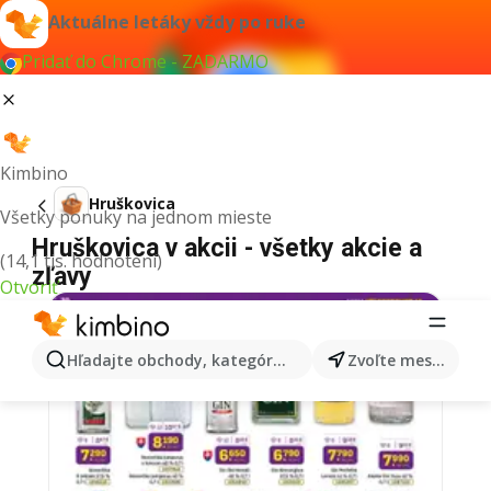
Aktuálne letáky vždy po ruke
Pridať do Chrome - ZADARMO
Kimbino
Hruškovica
Všetky ponuky na jednom mieste
Hruškovica v akcii - všetky akcie a
(14,1 tis. hodnotení)
zľavy
Otvoriť
Hľadajte obchody, kategórie, produkty...
Zvoľte mesto