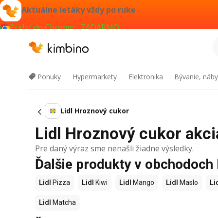
Aktuálne letáky vždy po ruke
Pridať do Chrome - ZADARMO
Ponuky
Hypermarkety
Elektronika
Bývanie, náby
Lidl Hroznový cukor
Lidl Hroznový cukor akcia
Pre daný výraz sme nenašli žiadne výsledky.
Ďalšie produkty v obchodoch 
Lidl
Pizza
Lidl
Kiwi
Lidl
Mango
Lidl
Maslo
Li
Lidl
Matcha