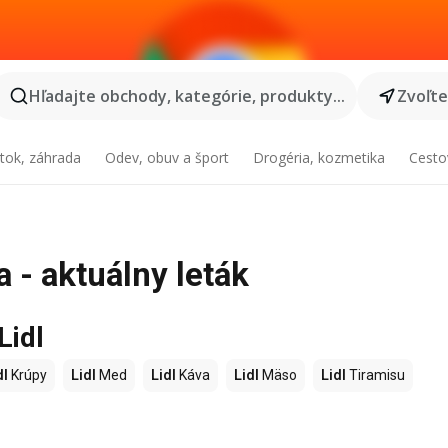
Hľadajte obchody, kategórie, produkty...
Zvoľt
tok, záhrada
Odev, obuv a šport
Drogéria, kozmetika
Cesto
 - aktuálny leták
Lidl
dl
Krúpy
Lidl
Med
Lidl
Káva
Lidl
Mäso
Lidl
Tiramisu