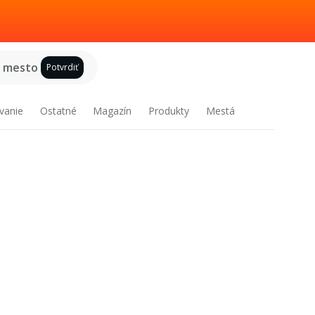
e mesto
Potvrdiť
vanie
Ostatné
Magazín
Produkty
Mestá