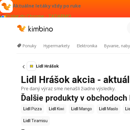
Aktuálne letáky vždy po ruke
Pridať do Chrome - ZADARMO
Ponuky
Hypermarkety
Elektronika
Byvanie, naby
Lidl Hrášok
Lidl Hrášok akcia - aktuá
Pre daný výraz sme nenašli žiadne výsledky.
Ďalšie produkty v obchodoch 
Lidl
Pizza
Lidl
Kiwi
Lidl
Mango
Lidl
Maslo
Li
Lidl
Tiramisu