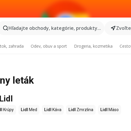
Hľadajte obchody, kategórie, produkty...
Zvoľt
tok, zahrada
Odev, obuv a sport
Drogeria, kozmetika
Cesto
lny leták
Lidl
dl
Krúpy
Lidl
Med
Lidl
Káva
Lidl
Zmrzlina
Lidl
Mäso