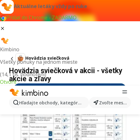
Aktuálne letáky vždy po ruke
Pridať do Chrome - ZADARMO
Kimbino
Hovädzia sviečková
Všetky ponuky na jednom mieste
Hovädzia sviečková v akcii - všetky
(14,1 tis. hodnotení)
akcie a zľavy
Otvoriť
Hľadajte obchody, kategórie, produkty...
Zvoľte mesto