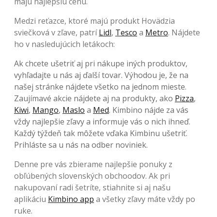
majú najlepšiu cenu.
Medzi reťazce, ktoré majú produkt Hovädzia
sviečková v zľave, patrí
Lidl
,
Tesco
a
Metro
. Nájdete
ho v nasledujúcich letákoch:
Ak chcete ušetriť aj pri nákupe iných produktov,
vyhľadajte u nás aj ďalší tovar. Výhodou je, že na
našej stránke nájdete všetko na jednom mieste.
Zaujímavé akcie nájdete aj na produkty, ako
Pizza
,
Kiwi
,
Mango
,
Maslo
a
Med
. Kimbino nájde za vás
vždy najlepšie zľavy a informuje vás o nich ihneď.
Každý týždeň tak môžete vďaka Kimbinu ušetriť.
Prihláste sa u nás na odber noviniek.
Denne pre vás zbierame najlepšie ponuky z
obľúbených slovenských obchoodov. Ak pri
nakupovaní radi šetríte, stiahnite si aj našu
aplikáciu
Kimbino app
a všetky zľavy máte vždy po
ruke.