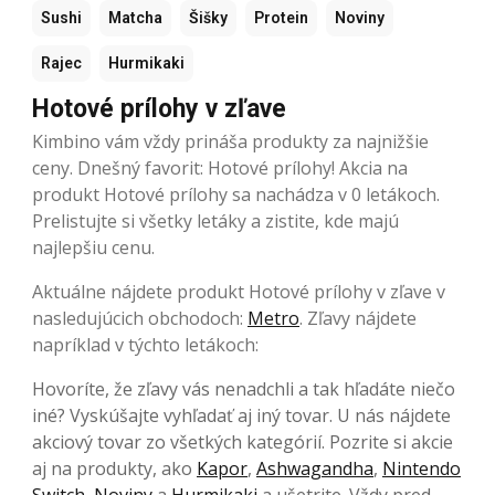
Sushi
Matcha
Šišky
Protein
Noviny
Rajec
Hurmikaki
Hotové prílohy v zľave
Kimbino vám vždy prináša produkty za najnižšie
ceny. Dnešný favorit: Hotové prílohy! Akcia na
produkt Hotové prílohy sa nachádza v 0 letákoch.
Prelistujte si všetky letáky a zistite, kde majú
najlepšiu cenu.
Aktuálne nájdete produkt Hotové prílohy v zľave v
nasledujúcich obchodoch:
Metro
. Zľavy nájdete
napríklad v týchto letákoch:
Hovoríte, že zľavy vás nenadchli a tak hľadáte niečo
iné? Vyskúšajte vyhľadať aj iný tovar. U nás nájdete
akciový tovar zo všetkých kategórií. Pozrite si akcie
aj na produkty, ako
Kapor
,
Ashwagandha
,
Nintendo
Switch
,
Noviny
a
Hurmikaki
a ušetrite. Vždy pred