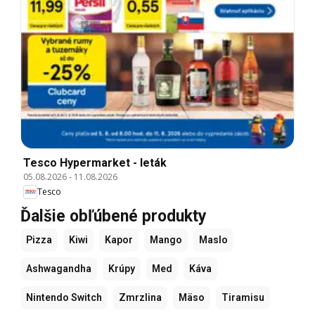
Tesco Hypermarket - leták
05.08.2026
-
11.08.2026
Tesco
Ďalšie obľúbené produkty
Pizza
Kiwi
Kapor
Mango
Maslo
Ashwagandha
Krúpy
Med
Káva
Nintendo Switch
Zmrzlina
Mäso
Tiramisu