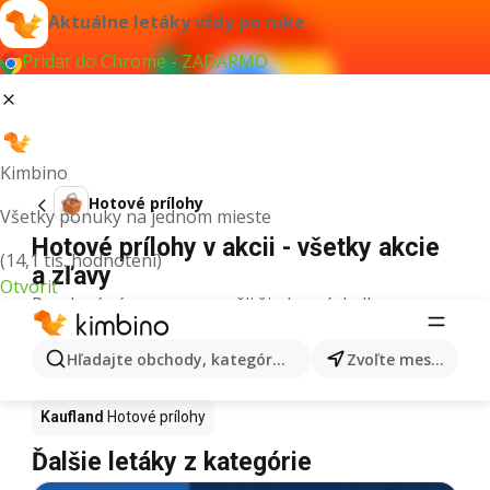
Aktuálne letáky vždy po ruke
Pridať do Chrome - ZADARMO
Kimbino
Hotové prílohy
Všetky ponuky na jednom mieste
Hotové prílohy v akcii - všetky akcie
(14,1 tis. hodnotení)
a zľavy
Otvoriť
Pre daný výraz sme nenašli žiadne výsledky.
Hotové prílohy v akcii - Kde kúpiť?
Hľadajte obchody, kategórie, produkty...
Zvoľte mesto
Tesco
Hotové prílohy
Lidl
Hotové prílohy
Kaufland
Hotové prílohy
Ďalšie letáky z kategórie