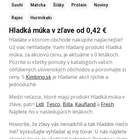
Sushi
Matcha
Šišky
Protein
Noviny
Rajec
Hurmikaki
Hladká múka v zľave od 0,42 €
Hľadáte v ktorom obchode nakúpite najlacnejšie?
Už viac nehľadajte. Vami hľadaný produkt Hladká
múka, za akciovú cenu, je aktuálne v 0 letákoch.
Pozrite si všetky ponuky v katalógoch vašich
obľúbených slovenských obchodov a porovnajte si
ceny. S
Kimbino.sk
je hľadanie akcií rýchle a
jednoduché.
Medzi reťazce, ktoré majú produkt Hladká múka v
zľave, patrí
Lidl
,
Tesco
,
Billa
,
Kaufland
a
Fresh
.
Nájdete ho v nasledujúcich letákoch:
Hovoríte, že zľavy vás nenadchli a tak hľadáte niečo
iné? Vyskúšajte vyhľadať aj iný tovar. U nás nájdete
akciový tovar zo všetkých kategórií. Pozrite si akcie