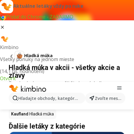
Aktuálne letáky vždy po ruke
Pridať do Chrome - ZADARMO
Kimbino
Hladká múka
Všetky ponuky na jednom mieste
Hladká múka v akcii - všetky akcie a
(14,1 tis. hodnotení)
zľavy
Otvoriť
Pre daný výraz sme nenašli žiadne výsledky.
Hladká múka v akcii - Kde kúpiť?
Hľadajte obchody, kategórie, produkty...
Zvoľte mesto
Tesco
Hladká múka
Lidl
Hladká múka
Kaufland
Hladká múka
Ďalšie letáky z kategórie