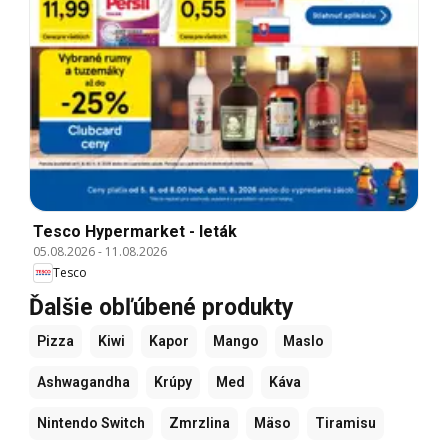
Tesco Hypermarket - leták
05.08.2026
-
11.08.2026
Tesco
Ďalšie obľúbené produkty
Pizza
Kiwi
Kapor
Mango
Maslo
Ashwagandha
Krúpy
Med
Káva
Nintendo Switch
Zmrzlina
Mäso
Tiramisu