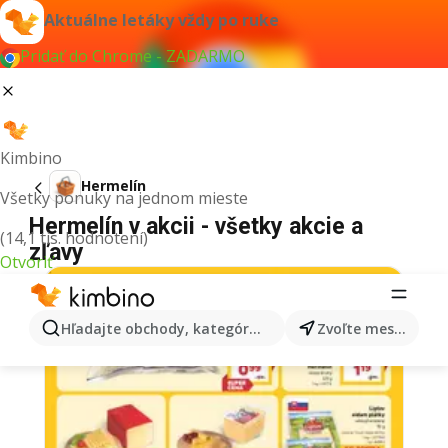
Aktuálne letáky vždy po ruke
Pridať do Chrome - ZADARMO
Kimbino
Hermelín
Všetky ponuky na jednom mieste
Hermelín v akcii - všetky akcie a
(14,1 tis. hodnotení)
zľavy
Otvoriť
Hľadajte obchody, kategórie, produkty...
Zvoľte mesto