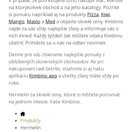
V prípade, že potrebujete toho nakúpiť viac, kliknite
na ktorýkoľvek obchod a na jeho katalógy. Pozrite
si ponuku napríklad aj na produkty
Pizza
,
Kiwi
,
Mango
,
Maslo
a
Med
a objavte skvelé ceny. Kimbino
nájde za vás vždy najlepšie zľavy a informuje vás o
nich ihneď. Každý týždeň tak môžete vďaka Kimbinu
ušetriť. Prihláste sa u nás na odber noviniek.
Denne pre vás zbierame najlepšie ponuky z
obľúbených slovenských obchoodov. Ak pri
nakupovaní radi šetríte, stiahnite si aj našu
aplikáciu
Kimbino app
a všetky zľavy máte vždy po
ruke.
Hermelín za skvelé ceny, ktoré si môžete porovnať
na jednom mieste. Vaše Kimbino.
Produkty
Hermelín