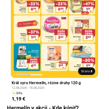
Strana
8
Král syru Hermelín, rózne druhy 120 g
12.08.2026
-
18.08.2026
Billa
1,19 €
Hermelín v akcii - Kde kúpiť?