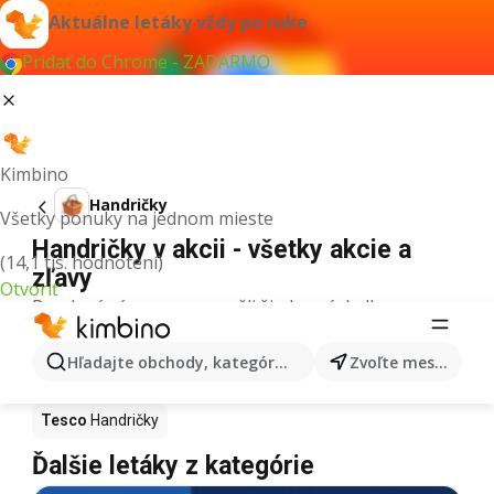
Aktuálne letáky vždy po ruke
Pridať do Chrome - ZADARMO
Kimbino
Handričky
Všetky ponuky na jednom mieste
Handričky v akcii - všetky akcie a
(14,1 tis. hodnotení)
zľavy
Otvoriť
Pre daný výraz sme nenašli žiadne výsledky.
Handričky v akcii - Kde kúpiť?
Hľadajte obchody, kategórie, produkty...
Zvoľte mesto
Kaufland
Handričky
Lidl
Handričky
Tesco
Handričky
Ďalšie letáky z kategórie