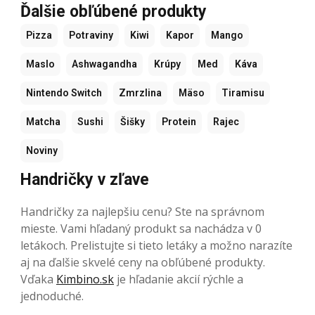
Ďalšie obľúbené produkty
Pizza
Potraviny
Kiwi
Kapor
Mango
Maslo
Ashwagandha
Krúpy
Med
Káva
Nintendo Switch
Zmrzlina
Mäso
Tiramisu
Matcha
Sushi
Šišky
Protein
Rajec
Noviny
Handričky v zľave
Handričky za najlepšiu cenu? Ste na správnom
mieste. Vami hľadaný produkt sa nachádza v 0
letákoch. Prelistujte si tieto letáky a možno narazíte
aj na ďalšie skvelé ceny na obľúbené produkty.
Vďaka
Kimbino.sk
je hľadanie akcií rýchle a
jednoduché.