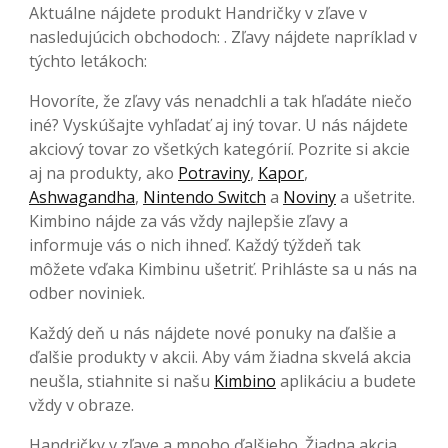
Aktuálne nájdete produkt Handričky v zľave v
nasledujúcich obchodoch: . Zľavy nájdete napríklad v
týchto letákoch:
Hovoríte, že zľavy vás nenadchli a tak hľadáte niečo
iné? Vyskúšajte vyhľadať aj iný tovar. U nás nájdete
akciový tovar zo všetkých kategórií. Pozrite si akcie
aj na produkty, ako
Potraviny
,
Kapor
,
Ashwagandha
,
Nintendo Switch
a
Noviny
a ušetrite.
Kimbino nájde za vás vždy najlepšie zľavy a
informuje vás o nich ihneď. Každý týždeň tak
môžete vďaka Kimbinu ušetriť. Prihláste sa u nás na
odber noviniek.
Každý deň u nás nájdete nové ponuky na ďalšie a
ďalšie produkty v akcii. Aby vám žiadna skvelá akcia
neušla, stiahnite si našu
Kimbino
aplikáciu a budete
vždy v obraze.
Handričky v zľave a mnoho ďalšieho. Žiadna akcia