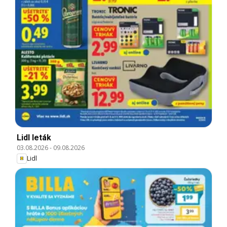
Lidl leták
03.08.2026
-
09.08.2026
Lidl