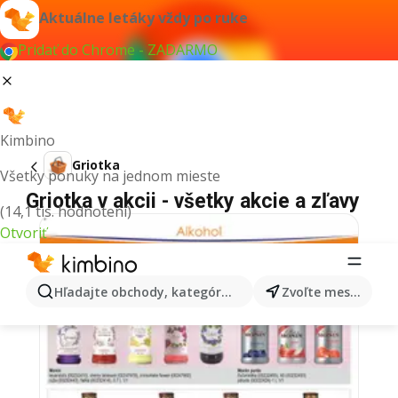
Aktuálne letáky vždy po ruke
Pridať do Chrome - ZADARMO
Kimbino
Griotka
Všetky ponuky na jednom mieste
Griotka v akcii - všetky akcie a zľavy
(14,1 tis. hodnotení)
Otvoriť
Hľadajte obchody, kategórie, produkty...
Zvoľte mesto