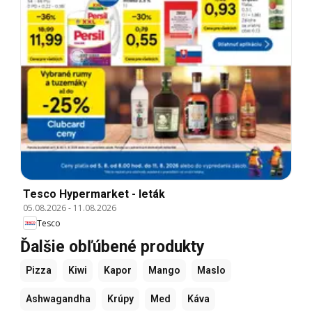
Tesco Hypermarket - leták
05.08.2026
-
11.08.2026
Tesco
Ďalšie obľúbené produkty
Pizza
Kiwi
Kapor
Mango
Maslo
Ashwagandha
Krúpy
Med
Káva