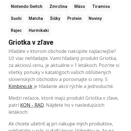
Nintendo Switch
Zmrzlina
Mäso
Tiramisu
Sushi
Matcha
Šišky
Protein
Noviny
Rajec
Hurmikaki
Griotka v zľave
Hľadáte v ktorom obchode nakúpite najlacnejšie?
Už viac nehľadajte. Vami hľadaný produkt Griotka,
za akciovú cenu, je aktuálne v 1 letákoch. Pozrite si
všetky ponuky v katalógoch vašich obľúbených
slovenských obchodov a porovnajte si ceny. S
Kimbino.sk
je hľadanie akcií rýchle a jednoduché.
Medzi reťazce, ktoré majú produkt Griotka v zľave,
patrí
KON - RAD
. Nájdete ho v nasledujúcich
letákoch:
Ak chcete ušetriť aj pri nákupe iných produktov,
vyhľadajte u nás aj ďalší tovar. Výhodou je, že na