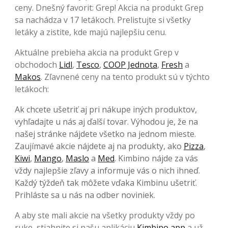
ceny. Dnešný favorit: Grep! Akcia na produkt Grep
sa nachádza v 17 letákoch. Prelistujte si všetky
letáky a zistite, kde majú najlepšiu cenu.
Aktuálne prebieha akcia na produkt Grep v
obchodoch
Lidl
,
Tesco
,
COOP Jednota
,
Fresh
a
Makos
. Zľavnené ceny na tento produkt sú v týchto
letákoch:
Ak chcete ušetriť aj pri nákupe iných produktov,
vyhľadajte u nás aj ďalší tovar. Výhodou je, že na
našej stránke nájdete všetko na jednom mieste.
Zaujímavé akcie nájdete aj na produkty, ako
Pizza
,
Kiwi
,
Mango
,
Maslo
a
Med
. Kimbino nájde za vás
vždy najlepšie zľavy a informuje vás o nich ihneď.
Každý týždeň tak môžete vďaka Kimbinu ušetriť.
Prihláste sa u nás na odber noviniek.
A aby ste mali akcie na všetky produkty vždy po
ruke, stiahnite si našu aplikáciu
Kimbino app
a už