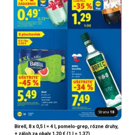
Strana
18
Birell, 8 x 0,5 l = 4 l, pomelo-grep, rózne druhy,
+ záloh za obaly 1,20 € (1 l = 1,37)