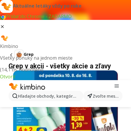
Aktuálne letáky vždy po ruke
Pridať do Chrome - ZADARMO
Kimbino
Grep
Všetky ponuky na jednom mieste
Grep v akcii - všetky akcie a zľavy
(14,1 tis. hodnotení)
Otvoriť
Hľadajte obchody, kategórie, produkty...
Zvoľte mesto