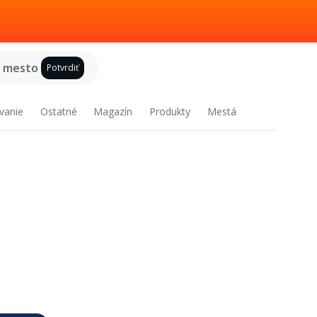
e mesto
Potvrdiť
vanie
Ostatné
Magazín
Produkty
Mestá