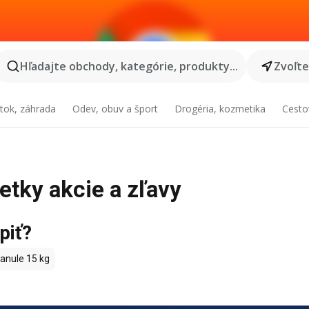
Hľadajte obchody, kategórie, produkty...
Zvoľt
tok, záhrada
Odev, obuv a šport
Drogéria, kozmetika
Cesto
šetky akcie a zľavy
piť?
anule 15 kg