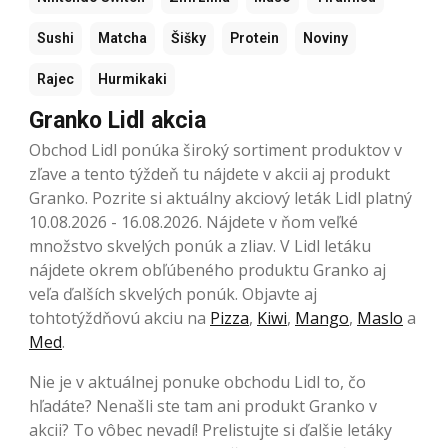
Sushi
Matcha
Šišky
Protein
Noviny
Rajec
Hurmikaki
Granko Lidl akcia
Obchod Lidl ponúka široký sortiment produktov v
zľave a tento týždeň tu nájdete v akcii aj produkt
Granko. Pozrite si aktuálny akciový leták Lidl platný
10.08.2026 - 16.08.2026. Nájdete v ňom veľké
množstvo skvelých ponúk a zliav. V Lidl letáku
nájdete okrem obľúbeného produktu Granko aj
veľa ďalších skvelých ponúk. Objavte aj
tohtotýždňovú akciu na
Pizza
,
Kiwi
,
Mango
,
Maslo
a
Med
.
Nie je v aktuálnej ponuke obchodu Lidl to, čo
hľadáte? Nenašli ste tam ani produkt Granko v
akcii? To vôbec nevadí! Prelistujte si ďalšie letáky