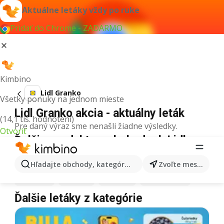
Aktuálne letáky vždy po ruke
Pridať do Chrome - ZADARMO
Kimbino
Lidl Granko
Všetky ponuky na jednom mieste
Lidl Granko akcia - aktuálny leták
(14,1 tis. hodnotení)
Pre daný výraz sme nenašli žiadne výsledky.
Otvoriť
Ďalšie produkty v obchodoch Lidl
Lidl
Pizza
Lidl
Kiwi
Lidl
Mango
Lidl
Maslo
Hľadajte obchody, kategórie, produkty...
Zvoľte mesto
Lidl
Krúpy
Lidl
Med
Lidl
Káva
Lidl
Zmrzlina
Ďalšie letáky z kategórie