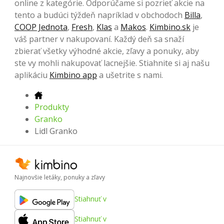
online z kategórie. Odporúčame si pozrieť akcie na
tento a budúci týždeň napríklad v obchodoch
Billa
,
COOP Jednota
,
Fresh
,
Klas
a
Makos
.
Kimbino.sk
je
váš partner v nakupovaní. Každý deň sa snaží
zbierať všetky výhodné akcie, zľavy a ponuky, aby
ste vy mohli nakupovať lacnejšie. Stiahnite si aj našu
aplikáciu
Kimbino app
a ušetrite s nami.
Produkty
Granko
Lidl Granko
Najnovšie letáky, ponuky a zľavy
Stiahnuť v
Stiahnuť v