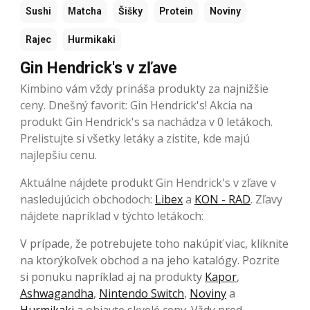
Sushi
Matcha
Šišky
Protein
Noviny
Rajec
Hurmikaki
Gin Hendrick's v zľave
Kimbino vám vždy prináša produkty za najnižšie
ceny. Dnešný favorit: Gin Hendrick's! Akcia na
produkt Gin Hendrick's sa nachádza v 0 letákoch.
Prelistujte si všetky letáky a zistite, kde majú
najlepšiu cenu.
Aktuálne nájdete produkt Gin Hendrick's v zľave v
nasledujúcich obchodoch:
Libex
a
KON - RAD
. Zľavy
nájdete napríklad v týchto letákoch:
V prípade, že potrebujete toho nakúpiť viac, kliknite
na ktorýkoľvek obchod a na jeho katalógy. Pozrite
si ponuku napríklad aj na produkty
Kapor
,
Ashwagandha
,
Nintendo Switch
,
Noviny
a
Hurmikaki
a objavte skvelé ceny. Vždy pred