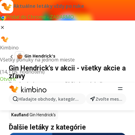
Aktuálne letáky vždy po ruke
Pridať do Chrome - ZADARMO
Kimbino
Gin Hendrick's
Všetky ponuky na jednom mieste
Gin Hendrick's v akcii - všetky akcie a
(14,1 tis. hodnotení)
zľavy
Otvoriť
Pre daný výraz sme nenašli žiadne výsledky.
Gin Hendrick's v akcii - Kde kúpiť?
Hľadajte obchody, kategórie, produkty...
Zvoľte mesto
Tesco
Gin Hendrick's
Lidl
Gin Hendrick's
Kaufland
Gin Hendrick's
Ďalšie letáky z kategórie