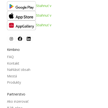
Stiahnuť v
Stiahnuť v
Stiahnuť v
Kimbino
FAQ
Kontakt
Nahlásiť obsah
Mestá
Produkty
Partnerstvo
Ako inzerovať
B2B zóna