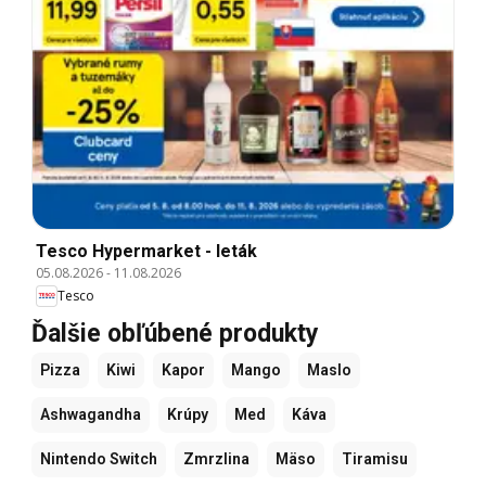
Tesco Hypermarket - leták
05.08.2026
-
11.08.2026
Tesco
Ďalšie obľúbené produkty
Pizza
Kiwi
Kapor
Mango
Maslo
Ashwagandha
Krúpy
Med
Káva
Nintendo Switch
Zmrzlina
Mäso
Tiramisu