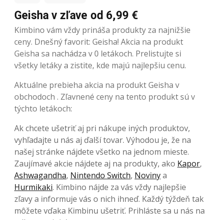
Geisha v zľave od 6,99 €
Kimbino vám vždy prináša produkty za najnižšie
ceny. Dnešný favorit: Geisha! Akcia na produkt
Geisha sa nachádza v 0 letákoch. Prelistujte si
všetky letáky a zistite, kde majú najlepšiu cenu.
Aktuálne prebieha akcia na produkt Geisha v
obchodoch . Zľavnené ceny na tento produkt sú v
týchto letákoch:
Ak chcete ušetriť aj pri nákupe iných produktov,
vyhľadajte u nás aj ďalší tovar. Výhodou je, že na
našej stránke nájdete všetko na jednom mieste.
Zaujímavé akcie nájdete aj na produkty, ako
Kapor
,
Ashwagandha
,
Nintendo Switch
,
Noviny
a
Hurmikaki
. Kimbino nájde za vás vždy najlepšie
zľavy a informuje vás o nich ihneď. Každý týždeň tak
môžete vďaka Kimbinu ušetriť. Prihláste sa u nás na