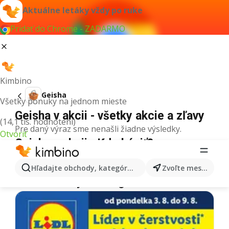
Aktuálne letáky vždy po ruke
Pridať do Chrome - ZADARMO
Kimbino
Geisha
Všetky ponuky na jednom mieste
Geisha v akcii - všetky akcie a zľavy
(14,1 tis. hodnotení)
Pre daný výraz sme nenašli žiadne výsledky.
Otvoriť
Geisha v akcii - Kde kúpiť?
Tesco
Geisha
Lidl
Geisha
Kaufland
Geisha
Hľadajte obchody, kategórie, produkty...
Zvoľte mesto
Ďalšie letáky z kategórie