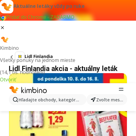
Aktuálne letáky vždy po ruke
Pridať do Chrome - ZADARMO
Kimbino
Lidl Finlandia
Všetky ponuky na jednom mieste
Lidl Finlandia akcia - aktuálny leták
(14,1 tis. hodnotení)
Otvoriť
Hľadajte obchody, kategórie, produkty...
Zvoľte mesto