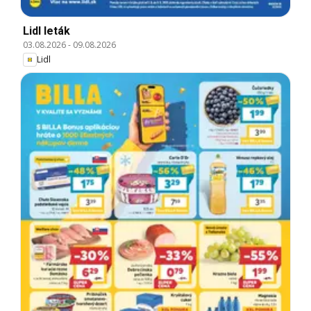
Lidl leták
03.08.2026
-
09.08.2026
Lidl