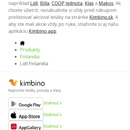
napríklad
Lidl
,
Billa
,
COOP Jednota
,
Klas
a
Makos
. Ak
chcete ušetriť, nezabudnite si vždy pred nákupom
prelistovať akciové letáky na stránke
Kimbino.sk
. A
aby ste mali akcie vždy po ruke, stiahnite si aj našu
aplikáciu
Kimbino app
.
Produkty
Finlandia
Lidl Finlandia
Najnovšie letáky, ponuky a zľavy
Stiahnuť v
Stiahnuť v
Stiahnuť v