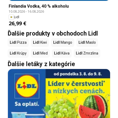
Finlandia Vodka, 40 % alkoholu
10.08.2026
-
16.08.2026
Lidl
26,99 €
Ďalšie produkty v obchodoch Lidl
Lidl
Pizza
Lidl
Kiwi
Lidl
Mango
Lidl
Maslo
Lidl
Krúpy
Lidl
Med
Lidl
Káva
Lidl
Zmrzlina
Ďalšie letáky z kategórie