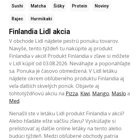
Sushi
Matcha
Šišky
Protein
Noviny
Rajec
Hurmikaki
Finlandia Lidl akcia
V obchode Lidl nájdete pestrú ponuku tovarov.
Navyše, tento týždeň tu nakúpite aj produkt
Finlandia v akcii! Produkt Finlandia v zľave si môžete
v Lidl kúpiť od 03.08.2026. Neváhajte a poponáhľajte
sa. Ponuka je časovo obmedzená. V Lidl letáku
nájdete okrem obľúbeného produktu Finlandia aj
veľa ďalších skvelých ponúk. Objavte aj
tohtotýždňovú akciu na
Pizza
,
Kiwi
,
Mango
,
Maslo
a
Med
.
Nenašli ste v letáku Lidl produkt Finlandia v akcii?
Alebo hľadáte ešte väčšiu zľavu? Vyskúšajte si
prelistovať aj ďalšie online letáky na tento alebo
budúci týždeň. Medzi obľúbené obchody patria